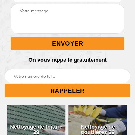
On vous rappelle gratuitement
re
Nettoyage de
Artisan peintre 38
gouttières 38