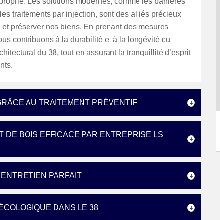
proprié. Les solutions modernes, comme les barrières
les traitements par injection, sont des alliés précieux
r et préserver nos biens. En prenant des mesures
ous contribuons à la durabilité et à la longévité du
hitectural du 38, tout en assurant la tranquillité d’esprit
nts.
 GRÂCE AU TRAITEMENT PRÉVENTIF
T DE BOIS EFFICACE PAR ENTREPRISE LS
 ENTRETIEN PARFAIT
ÉCOLOGIQUE DANS LE 38