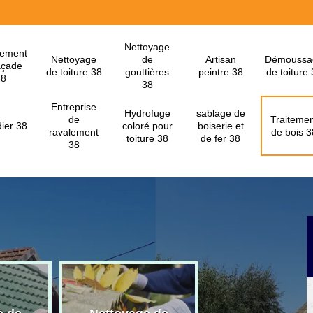
Nettoyage
lement
Nettoyage
de
Artisan
Démoussa
açade
de toiture 38
gouttières
peintre 38
de toiture
38
38
Entreprise
Hydrofuge
sablage de
de
Traitemen
ier 38
coloré pour
boiserie et
ravalement
de bois 3
toiture 38
de fer 38
38