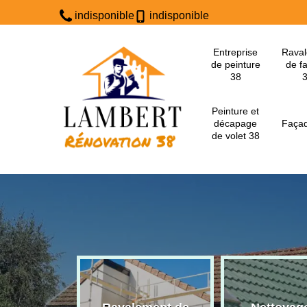
indisponible
indisponible
Entreprise
Rava
de peinture
de f
38
Peinture et
décapage
Façad
de volet 38