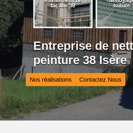
rise de
Ravalement de
Nettoyag
ure 38
façade 38
toiture 
Entreprise de net
peinture 38 Isère
Nos réalisations
Contactez Nous