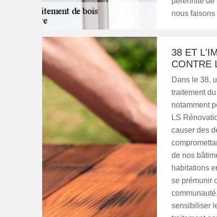
pérennité de
nous faisons 
38 ET L'
CONTRE 
Dans le 38, u
traitement du
notamment po
LS Rénovatio
causer des dé
compromettant
de nos bâtime
habitations e
se prémunir 
communauté, 
sensibiliser 