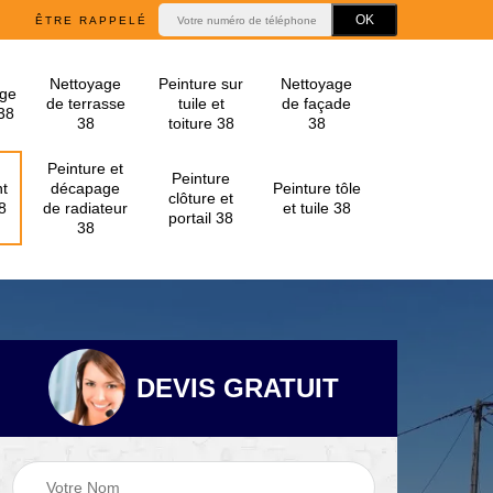
ÊTRE RAPPELÉ
Nettoyage
Peinture sur
Nettoyage
ge
de terrasse
tuile et
de façade
 38
38
toiture 38
38
Peinture et
Peinture
t
décapage
Peinture tôle
clôture et
8
de radiateur
et tuile 38
portail 38
38
DEVIS GRATUIT