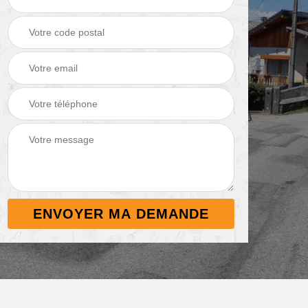
Démoussage de
Nettoyage de
 38
toiture 38
terrasse 38