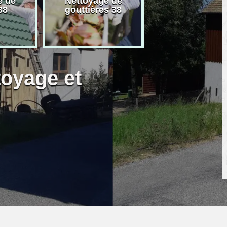
e de
Nettoyage de
Artisan peintre
38
gouttières 38
toyage et