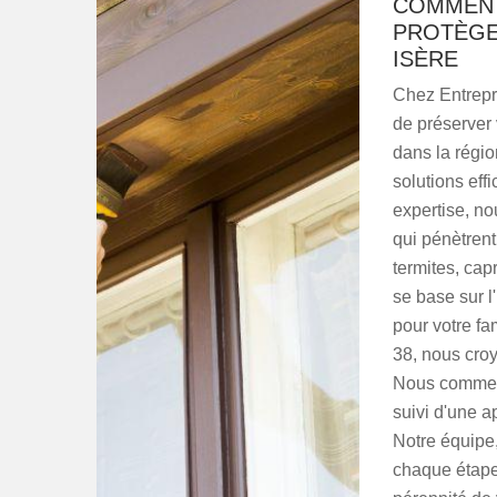
COMMENT
PROTÈGE
ISÈRE
Chez Entrepr
de préserver 
dans la régio
solutions eff
expertise, no
qui pénètren
termites, cap
se base sur l'
pour votre fa
38, nous croy
Nous commenç
suivi d'une ap
Notre équipe
chaque étape,