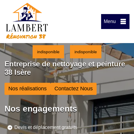
Menu
indisponible
indisponible
Entreprise de nettoyage et peinture
38 Isère
Nos réalisations
Contactez Nous
Nos engagements
Devis et déplacement gratuits