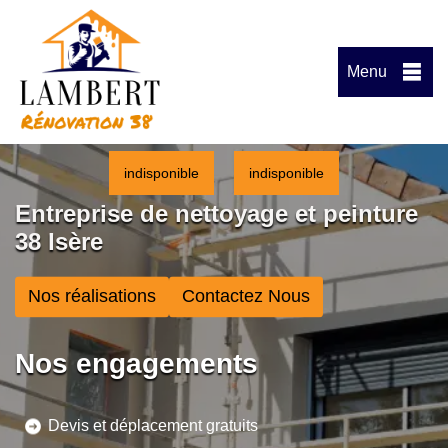
Menu
indisponible
indisponible
Entreprise de nettoyage et peinture
38 Isère
Nos réalisations
Contactez Nous
Nos engagements
Devis et déplacement gratuits