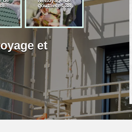
e de
Démoussage 
Artisan peintre 38
s 38
toiture 38
toyage et