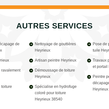
AUTRES SERVICES
décapage de
Nettoyage de gouttières
Pose de p
ux
Heyrieux
tuile Hey
rieux
Artisan peintre Heyrieux
Travaux p
et portai
e ravalement
Démoussage de toiture
Heyrieux
Peintre p
décapage
toiture
Spécialise en hydrofuge
Heyrieux
coloré pour toiture
Heyrieux 38540