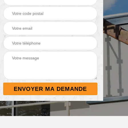
de
Nettoyage de
Peinture sur tuile e
terrasse 38
toiture 38