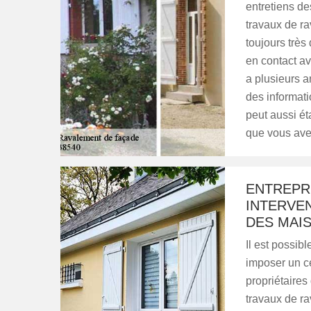
entretiens de
travaux de ra
toujours très 
en contact av
a plusieurs a
des informatio
peut aussi éta
que vous ave
ENTREPRI
INTERVE
DES MAIS
Il est possib
imposer un ce
propriétaires
travaux de ra