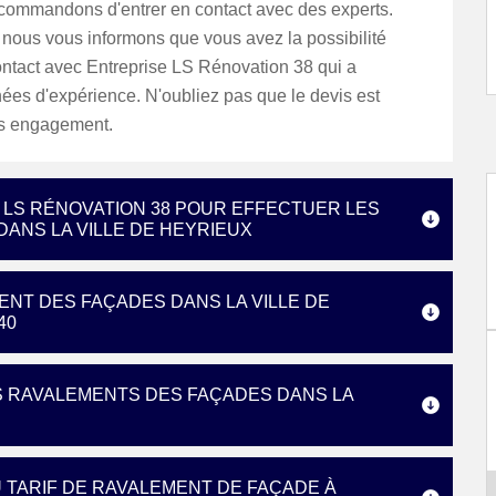
commandons d'entrer en contact avec des experts.
 nous vous informons que vous avez la possibilité
ontact avec Entreprise LS Rénovation 38 qui a
ées d'expérience. N'oubliez pas que le devis est
ans engagement.
 LS RÉNOVATION 38 POUR EFFECTUER LES
ANS LA VILLE DE HEYRIEUX
ENT DES FAÇADES DANS LA VILLE DE
40
S RAVALEMENTS DES FAÇADES DANS LA
 TARIF DE RAVALEMENT DE FAÇADE À