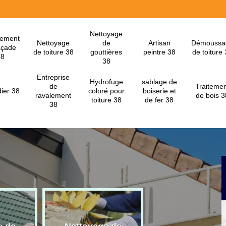
Nettoyage
lement
Nettoyage
de
Artisan
Démoussa
açade
de toiture 38
gouttières
peintre 38
de toiture
38
38
Entreprise
Hydrofuge
sablage de
de
Traitemen
ier 38
coloré pour
boiserie et
ravalement
de bois 3
toiture 38
de fer 38
38