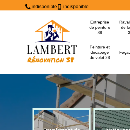
indisponible
indisponible
Entreprise
Rava
de peinture
de f
38
Peinture et
décapage
Façad
de volet 38