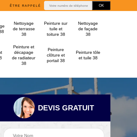
ÊTRE RAPPELÉ
Nettoyage
Peinture sur
Nettoyage
ge
de terrasse
tuile et
de façade
 38
38
toiture 38
38
Peinture et
Peinture
t
décapage
Peinture tôle
clôture et
8
de radiateur
et tuile 38
portail 38
38
DEVIS GRATUIT