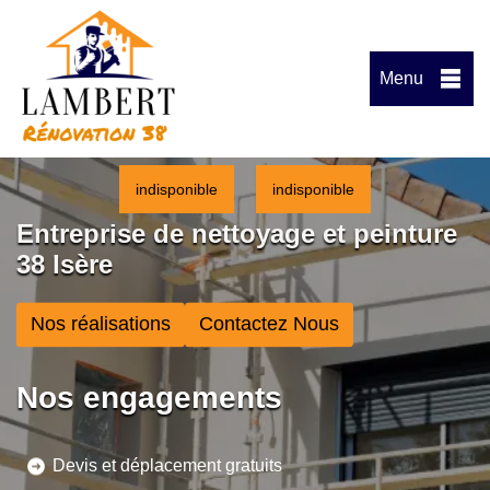
Menu
indisponible
indisponible
Entreprise de nettoyage et peinture
38 Isère
Nos réalisations
Contactez Nous
Nos engagements
Devis et déplacement gratuits