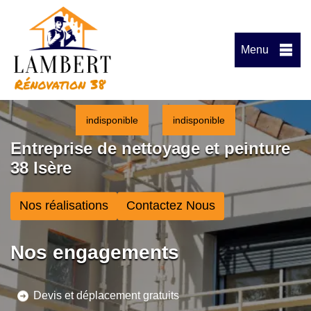
Menu
indisponible
indisponible
Entreprise de nettoyage et peinture
38 Isère
Nos réalisations
Contactez Nous
Nos engagements
Devis et déplacement gratuits