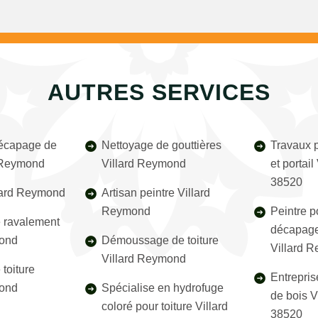
AUTRES SERVICES
décapage de
Nettoyage de gouttières
Travaux p
d Reymond
Villard Reymond
et portai
38520
lard Reymond
Artisan peintre Villard
Reymond
Peintre p
e ravalement
décapage
mond
Démoussage de toiture
Villard 
Villard Reymond
toiture
Entrepris
mond
Spécialise en hydrofuge
de bois 
coloré pour toiture Villard
38520