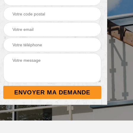
Démoussage de
Nettoyage de
 38
toiture 38
terrasse 38