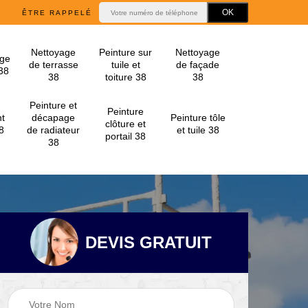
ÊTRE RAPPELÉ
Nettoyage
Peinture sur
Nettoyage
ge
de terrasse
tuile et
de façade
 38
38
toiture 38
38
Peinture et
Peinture
t
décapage
Peinture tôle
clôture et
8
de radiateur
et tuile 38
portail 38
38
DEVIS GRATUIT