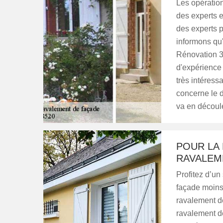
Les opération
des experts e
des experts p
informons qu'
Rénovation 38
d'expérience 
très intéress
concerne le d
va en découle
POUR LA
RAVALEM
Profitez d’un
façade moins
ravalement de
ravalement d