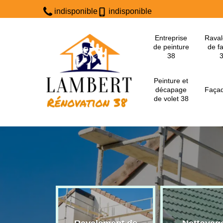
indisponible
indisponible
Entreprise
Rava
de peinture
de f
38
Peinture et
décapage
Façad
de volet 38