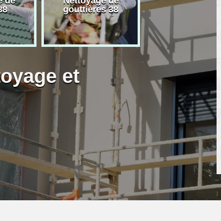
e de
Nettoyage de
Artisan peintre
38
gouttières 38
toyage et