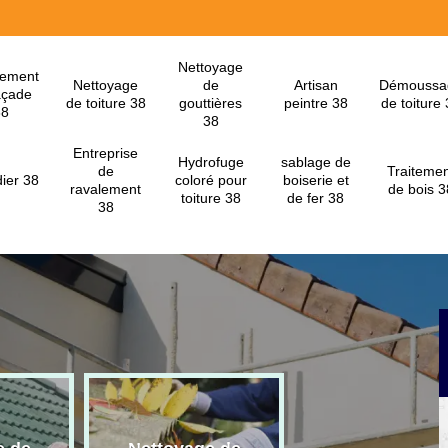
Nettoyage
lement
Nettoyage
de
Artisan
Démoussa
açade
de toiture 38
gouttières
peintre 38
de toiture
38
38
Entreprise
Hydrofuge
sablage de
de
Traitemen
ier 38
coloré pour
boiserie et
ravalement
de bois 3
toiture 38
de fer 38
38