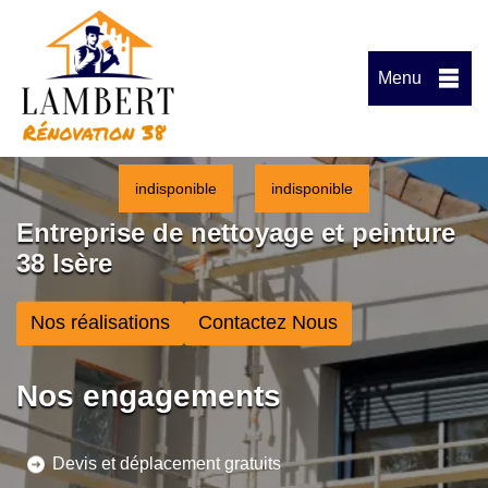
Menu
indisponible
indisponible
Entreprise de nettoyage et peinture
38 Isère
Nos réalisations
Contactez Nous
Nos engagements
Devis et déplacement gratuits