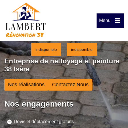
Menu
indisponible
indisponible
Entreprise de nettoyage et peinture
38 Isère
Nos réalisations
Contactez Nous
Nos engagements
Devis et déplacement gratuits