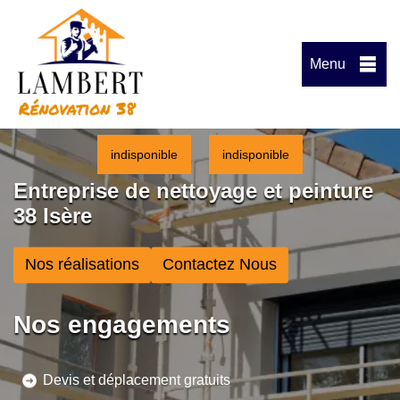
Menu
indisponible
indisponible
Entreprise de nettoyage et peinture
38 Isère
Nos réalisations
Contactez Nous
Nos engagements
Devis et déplacement gratuits