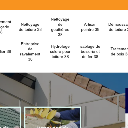
Nettoyage
lement
Nettoyage
de
Artisan
Démoussa
açade
de toiture 38
gouttières
peintre 38
de toiture
38
38
Entreprise
Hydrofuge
sablage de
de
Traitemen
ier 38
coloré pour
boiserie et
ravalement
de bois 3
toiture 38
de fer 38
38