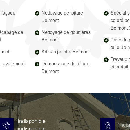
 façade
Nettoyage de toiture
Spécialis
Belmont
coloré pou
Belmont 
décapage de
Nettoyage de gouttières
t
Belmont
Pose de p
tuile Bel
lmont
Artisan peintre Belmont
Travaux p
e ravalement
Démoussage de toiture
et portai
Belmont
indisponible
indis
indisponible