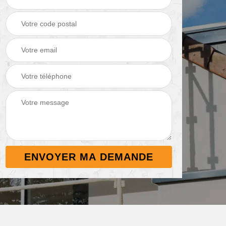
Démoussage de
Nettoyage de
 38
toiture 38
terrasse 38