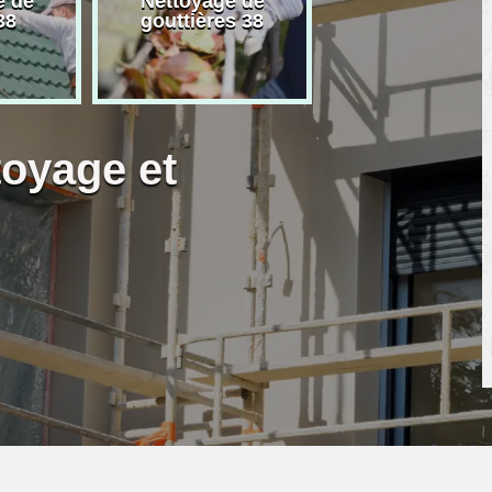
e de
Nettoyage de
Artisan peintre
38
gouttières 38
toyage et