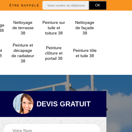
ÊTRE RAPPELÉ
Nettoyage
Peinture sur
Nettoyage
ge
de terrasse
tuile et
de façade
 38
38
toiture 38
38
Peinture et
Peinture
t
décapage
Peinture tôle
clôture et
8
de radiateur
et tuile 38
portail 38
38
DEVIS GRATUIT