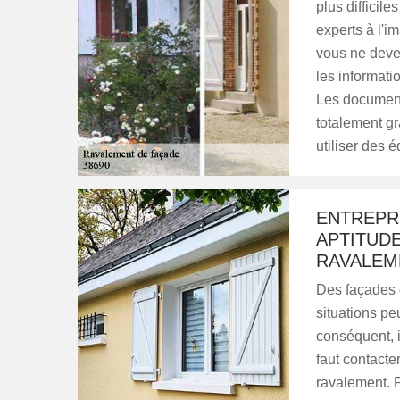
plus difficile
experts à l'i
vous ne devez
les informatio
Les documents
totalement gr
utiliser des
ENTREPRI
APTITUD
RAVALEM
Des façades d
situations p
conséquent, il
faut contacte
ravalement. P