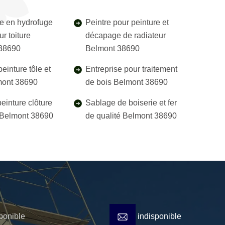
e en hydrofuge
Peintre pour peinture et
r toiture
décapage de radiateur
38690
Belmont 38690
einture tôle et
Entreprise pour traitement
mont 38690
de bois Belmont 38690
einture clôture
Sablage de boiserie et fer
l Belmont 38690
de qualité Belmont 38690
ponible
indisponible