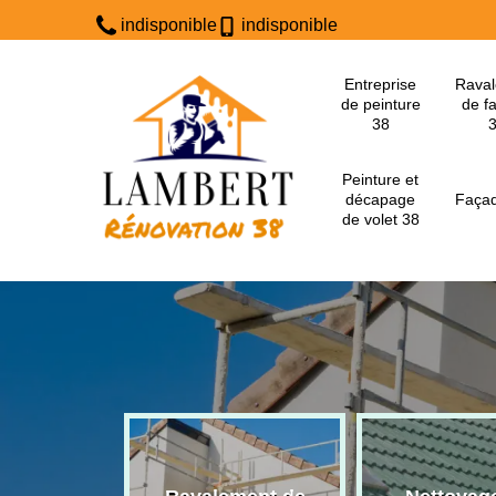
indisponible
indisponible
Entreprise
Rava
de peinture
de f
38
Peinture et
décapage
Façad
de volet 38