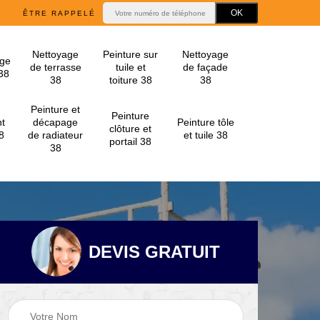
ÊTRE RAPPELÉ
Nettoyage
Peinture sur
Nettoyage
ge
de terrasse
tuile et
de façade
 38
38
toiture 38
38
Peinture et
Peinture
t
décapage
Peinture tôle
clôture et
8
de radiateur
et tuile 38
portail 38
38
DEVIS GRATUIT