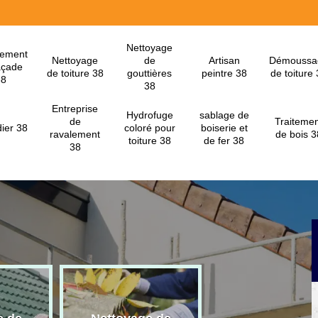
Nettoyage
lement
Nettoyage
de
Artisan
Démoussa
açade
de toiture 38
gouttières
peintre 38
de toiture
38
38
Entreprise
Hydrofuge
sablage de
de
Traitemen
ier 38
coloré pour
boiserie et
ravalement
de bois 3
toiture 38
de fer 38
38