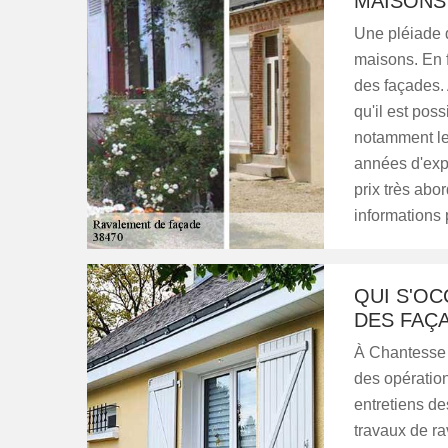
MAISONS 
Une pléiade d
maisons. En f
des façades. 
qu'il est pos
notamment le
années d'expé
prix très abo
informations p
QUI S'O
DES FAÇ
À Chantesse d
des opération
entretiens de
travaux de ra