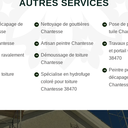
AUTRES SERVICES
décapage de
Nettoyage de gouttières
Pose de p
sse
Chantesse
tuile Ch
antesse
Artisan peintre Chantesse
Travaux p
et portai
e ravalement
Démoussage de toiture
38470
Chantesse
Peintre p
toiture
Spécialise en hydrofuge
décapage
coloré pour toiture
Chantess
Chantesse 38470