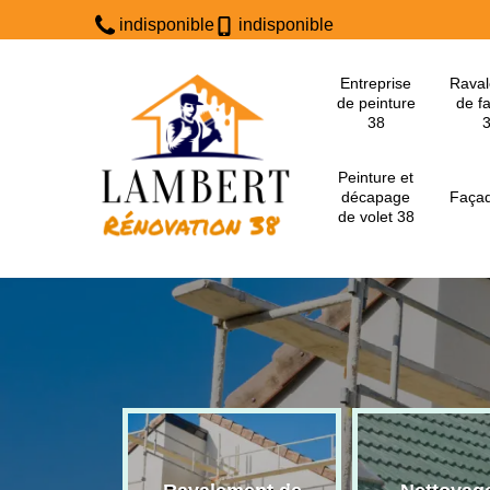
indisponible
indisponible
Entreprise
Rava
de peinture
de f
38
Peinture et
décapage
Façad
de volet 38