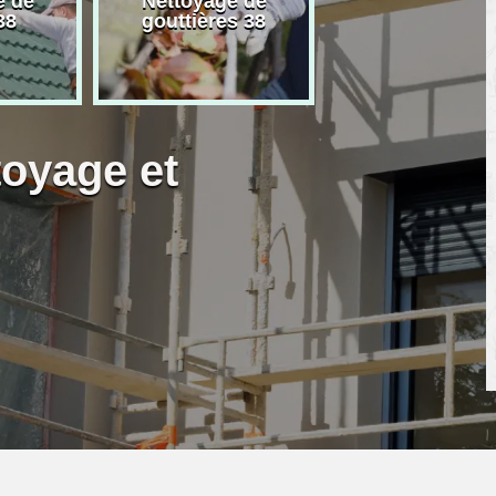
e de
Nettoyage de
Artisan peintre
38
gouttières 38
toyage et