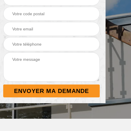
Démoussage de
Nettoyage de
 38
toiture 38
terrasse 38