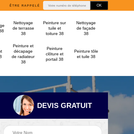
ÊTRE RAPPELÉ
Nettoyage
Peinture sur
Nettoyage
ge
de terrasse
tuile et
de façade
 38
38
toiture 38
38
Peinture et
Peinture
t
décapage
Peinture tôle
clôture et
8
de radiateur
et tuile 38
portail 38
38
DEVIS GRATUIT