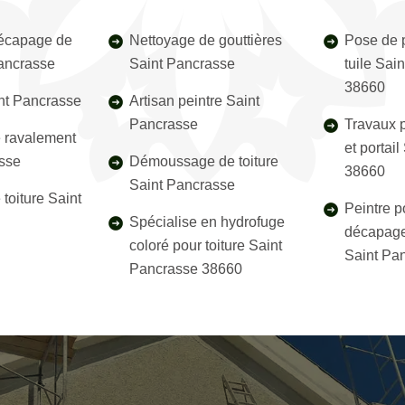
décapage de
Nettoyage de gouttières
Pose de p
Pancrasse
Saint Pancrasse
tuile Sai
38660
nt Pancrasse
Artisan peintre Saint
Pancrasse
Travaux p
e ravalement
et portai
sse
Démoussage de toiture
38660
Saint Pancrasse
toiture Saint
Peintre p
Spécialise en hydrofuge
décapage
coloré pour toiture Saint
Saint Pa
Pancrasse 38660