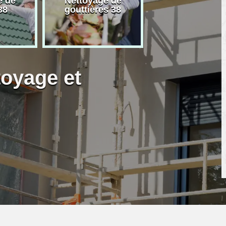
e de
Nettoyage de
Artisan peintre
38
gouttières 38
toyage et