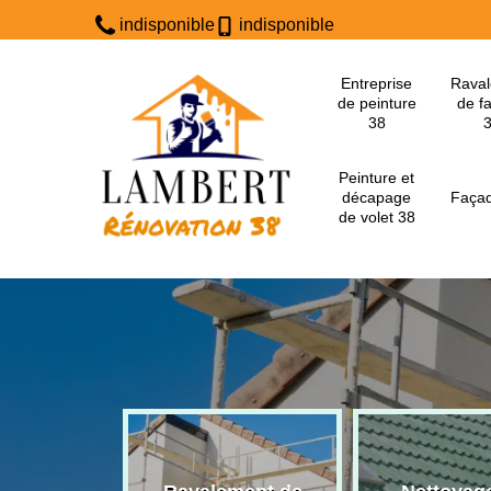
indisponible
indisponible
Entreprise
Rava
de peinture
de f
38
Peinture et
décapage
Façad
de volet 38