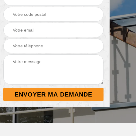
Démoussage de
Nettoyage de
 38
toiture 38
terrasse 38