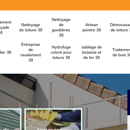
Nettoyage
lement
Nettoyage
de
Artisan
Démoussa
açade
de toiture 38
gouttières
peintre 38
de toiture
38
38
Entreprise
Hydrofuge
sablage de
de
Traitemen
ier 38
coloré pour
boiserie et
ravalement
de bois 3
toiture 38
de fer 38
38