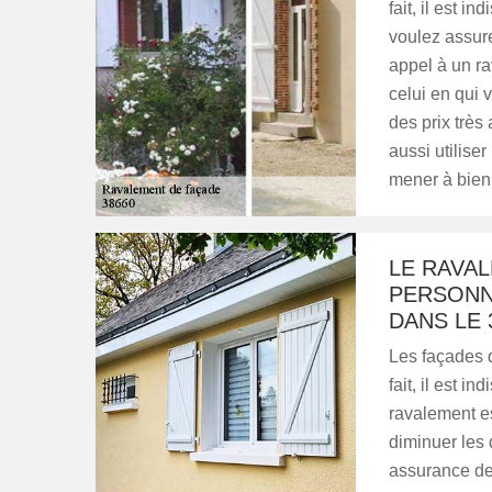
fait, il est 
voulez assurer
appel à un ra
celui en qui 
des prix très
aussi utilise
mener à bien
LE RAVA
PERSONN
DANS LE 
Les façades d
fait, il est 
ravalement es
diminuer les
assurance de 