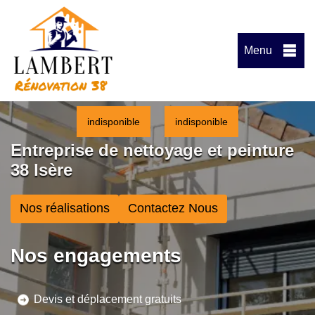
Menu
indisponible
indisponible
Entreprise de nettoyage et peinture
38 Isère
Nos réalisations
Contactez Nous
Nos engagements
Devis et déplacement gratuits