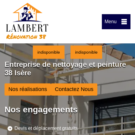
Menu
indisponible
indisponible
Entreprise de nettoyage et peinture
38 Isère
Nos réalisations
Contactez Nous
Nos engagements
Devis et déplacement gratuits