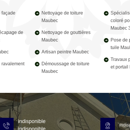
 façade
Nettoyage de toiture
Spécialis
Maubec
coloré pou
Maubec 
décapage de
Nettoyage de gouttières
c
Maubec
Pose de p
tuile Ma
ubec
Artisan peintre Maubec
Travaux p
e ravalement
Démoussage de toiture
et portai
Maubec
indisponible
indis
indisponible