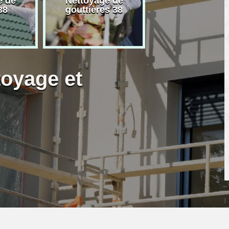
e de
Nettoyage de
Artisan peintre
38
gouttières 38
toyage et