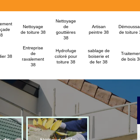
Nettoyage
lement
Nettoyage
de
Artisan
Démoussa
açade
de toiture 38
gouttières
peintre 38
de toiture
38
38
Entreprise
Hydrofuge
sablage de
de
Traitemen
ier 38
coloré pour
boiserie et
ravalement
de bois 3
toiture 38
de fer 38
38