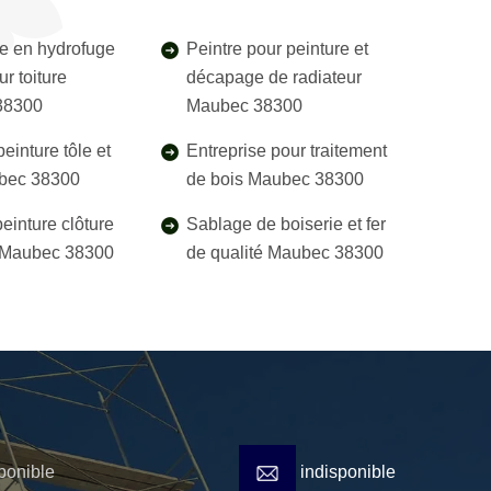
e en hydrofuge
Peintre pour peinture et
r toiture
décapage de radiateur
38300
Maubec 38300
einture tôle et
Entreprise pour traitement
ubec 38300
de bois Maubec 38300
einture clôture
Sablage de boiserie et fer
l Maubec 38300
de qualité Maubec 38300
ponible
indisponible