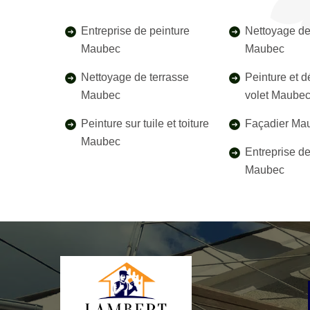
Entreprise de peinture
Nettoyage de
Maubec
Maubec
Nettoyage de terrasse
Peinture et 
Maubec
volet Maube
Peinture sur tuile et toiture
Façadier Ma
Maubec
Entreprise d
Maubec