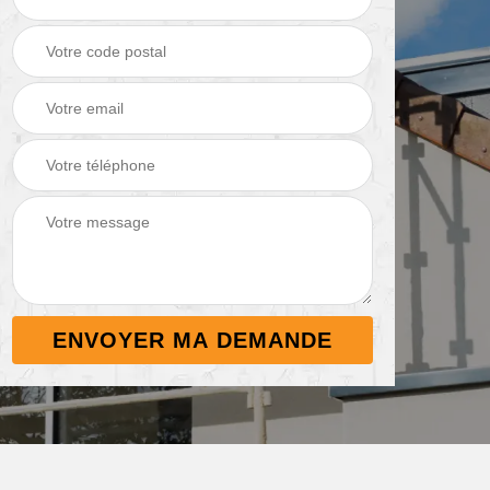
Démoussage de
Nettoyage de
 38
toiture 38
terrasse 38