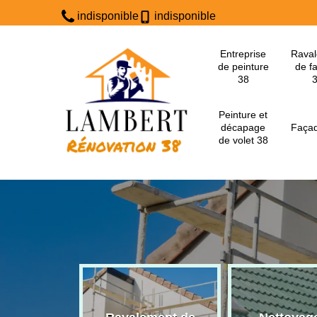
indisponible
indisponible
Entreprise
Rava
de peinture
de f
38
Peinture et
décapage
Façad
de volet 38