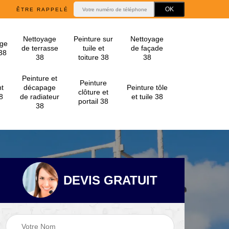
ÊTRE RAPPELÉ
Nettoyage
Peinture sur
Nettoyage
ge
de terrasse
tuile et
de façade
 38
38
toiture 38
38
Peinture et
Peinture
t
décapage
Peinture tôle
clôture et
8
de radiateur
et tuile 38
portail 38
38
DEVIS GRATUIT