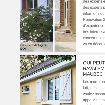
des experts e
des experts p
informons qu'
Rénovation 38
d'expérience 
très intéress
concerne le d
va en découle
QUI PEUT
RAVALEME
MAUBEC 
Les murets so
fait, il est 
voulez assurer
appel à un ra