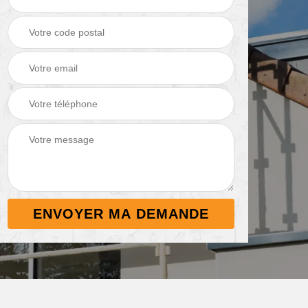
Démoussage de
Nettoyage de
 38
toiture 38
terrasse 38