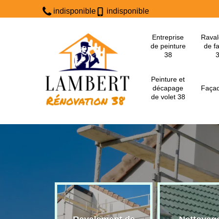
indisponible
indisponible
Entreprise
Rava
de peinture
de f
38
Peinture et
décapage
Façad
de volet 38