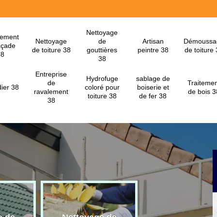
Nettoyage
lement
Nettoyage
de
Artisan
Démoussa
açade
de toiture 38
gouttières
peintre 38
de toiture
38
38
Entreprise
Hydrofuge
sablage de
de
Traitemen
ier 38
coloré pour
boiserie et
ravalement
de bois 3
toiture 38
de fer 38
38