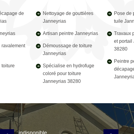
décapage de
Nettoyage de gouttières
Pose de p
rias
Janneyrias
tuile Jan
neyrias
Artisan peintre Janneyrias
Travaux p
et portai
e ravalement
Démoussage de toiture
38280
Janneyrias
Peintre p
toiture
Spécialise en hydrofuge
décapage
coloré pour toiture
Janneyri
Janneyrias 38280
indisponible