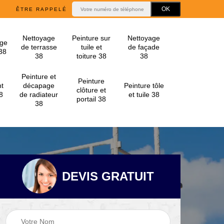
ÊTRE RAPPELÉ
Nettoyage
Peinture sur
Nettoyage
ge
de terrasse
tuile et
de façade
 38
38
toiture 38
38
Peinture et
Peinture
t
décapage
Peinture tôle
clôture et
8
de radiateur
et tuile 38
portail 38
38
DEVIS GRATUIT