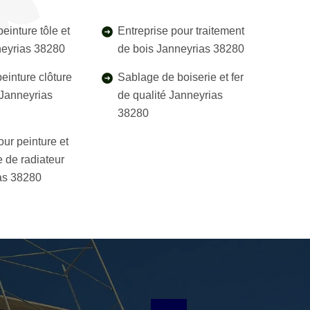
einture tôle et
Entreprise pour traitement
neyrias 38280
de bois Janneyrias 38280
einture clôture
Sablage de boiserie et fer
l Janneyrias
de qualité Janneyrias
38280
our peinture et
 de radiateur
as 38280