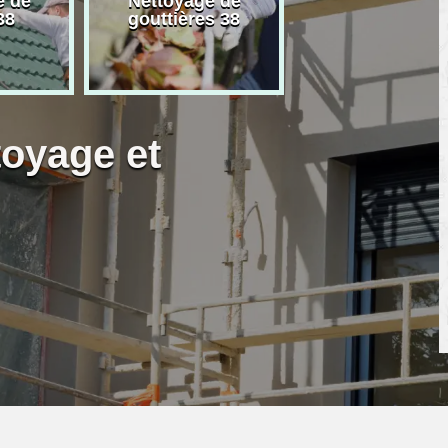
e de
Nettoyage de
Artisan peintre
38
gouttières 38
toyage et