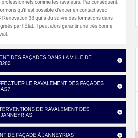
s professionnels comme les ravaleurs. Par conséquent,
ormons qu'il est possible d'entrer en contact avec
S Rénovation 38 qui a dû suivre des formations dans
gréés par l'État. Il peut alors garantir une très bonne
vail.
ENT DES FAÇADES DANS LA VILLE DE
8280
EFFECTUER LE RAVALEMENT DES FAÇADES
IAS?
INTERVENTIONS DE RAVALEMENT DES
E JANNEYRIAS
NT DE FAÇADE À JANNEYRIAS