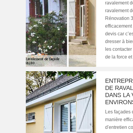
ravalement de
ravalement de
Rénovation 38 
efficacement
devis car c’e
dresser à bie
les contacter
de la force et
ENTREPRI
DE RAVA
DANS LA 
ENVIRONS
Les façades d
manière effic
d'entretien 