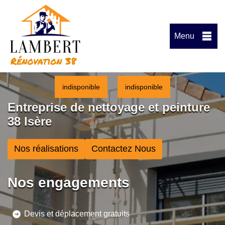
Menu
indisponible
indisponible
Entreprise de nettoyage et peinture
38 Isère
Nos réalisations
Contactez Nous
Nos engagements
Devis et déplacement gratuits