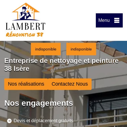
Menu
indisponible
indisponible
Entreprise de nettoyage et peinture
38 Isère
Nos réalisations
Contactez Nous
Nos engagements
Devis et déplacement gratuits