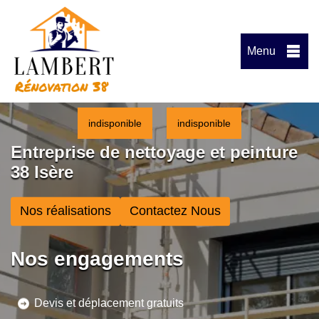
Menu
indisponible
indisponible
Entreprise de nettoyage et peinture
38 Isère
Nos réalisations
Contactez Nous
Nos engagements
Devis et déplacement gratuits