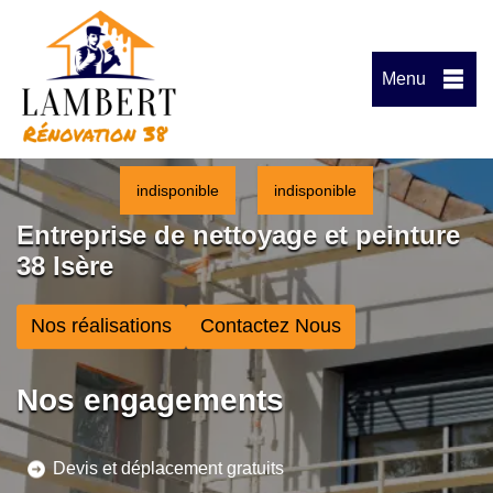
Menu
indisponible
indisponible
Entreprise de nettoyage et peinture
38 Isère
Nos réalisations
Contactez Nous
Nos engagements
Devis et déplacement gratuits