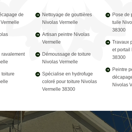
décapage de
Nettoyage de gouttières
Pose de p
s Vermelle
Nivolas Vermelle
tuile Niv
38300
olas
Artisan peintre Nivolas
Vermelle
Travaux p
et portai
e ravalement
Démoussage de toiture
38300
elle
Nivolas Vermelle
Peintre p
toiture
Spécialise en hydrofuge
décapage
elle
coloré pour toiture Nivolas
Nivolas 
Vermelle 38300