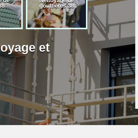
e de
Nettoyage de
Artisan peintre
38
gouttières 38
toyage et