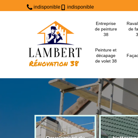
indisponible
indisponible
Entreprise
Rava
de peinture
de f
38
Peinture et
décapage
Façad
de volet 38