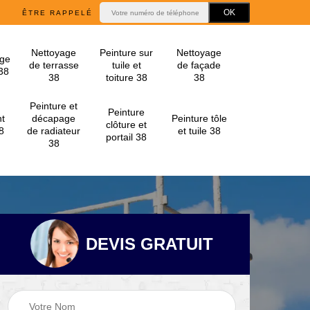
ÊTRE RAPPELÉ
Nettoyage
Peinture sur
Nettoyage
ge
de terrasse
tuile et
de façade
 38
38
toiture 38
38
Peinture et
Peinture
t
décapage
Peinture tôle
clôture et
8
de radiateur
et tuile 38
portail 38
38
DEVIS GRATUIT