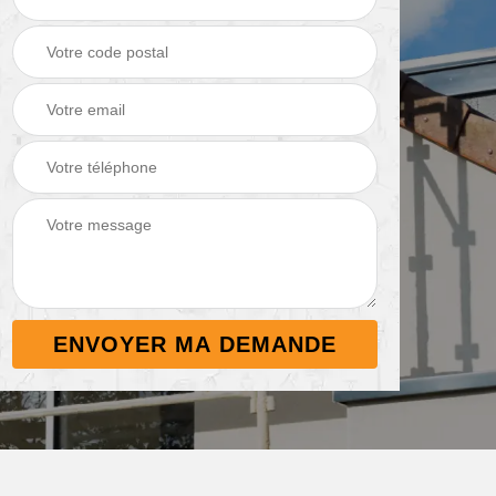
Démoussage de
Nettoyage de
 38
toiture 38
terrasse 38