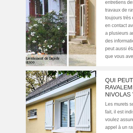
entretiens de
travaux de ra
toujours très 
en contact av
a plusieurs a
des informatio
peut aussi éta
que vous ave
QUI PEUT
RAVALEME
NIVOLAS
Les murets so
fait, il est 
voulez assurer
appel à un ra