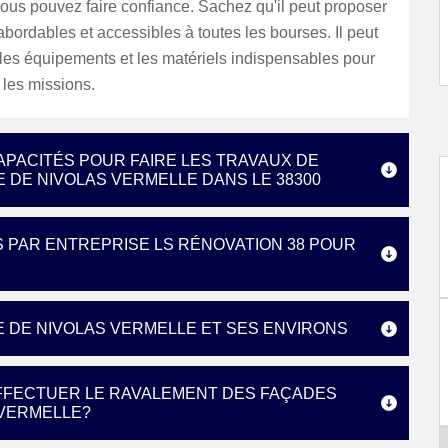
vous pouvez faire confiance. Sachez qu'il peut proposer
 abordables et accessibles à toutes les bourses. Il peut
r les équipements et les matériels indispensables pour
 les missions.
APACITÉS POUR FAIRE LES TRAVAUX DE
 DE NIVOLAS VERMELLE DANS LE 38300
S PAR ENTREPRISE LS RÉNOVATION 38 POUR
E DE NIVOLAS VERMELLE ET SES ENVIRONS
EFFECTUER LE RAVALEMENT DES FAÇADES
 VERMELLE?