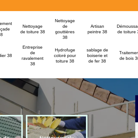
Nettoyage
lement
Nettoyage
de
Artisan
Démoussa
açade
de toiture 38
gouttières
peintre 38
de toiture
38
38
Entreprise
Hydrofuge
sablage de
de
Traitemen
ier 38
coloré pour
boiserie et
ravalement
de bois 3
toiture 38
de fer 38
38