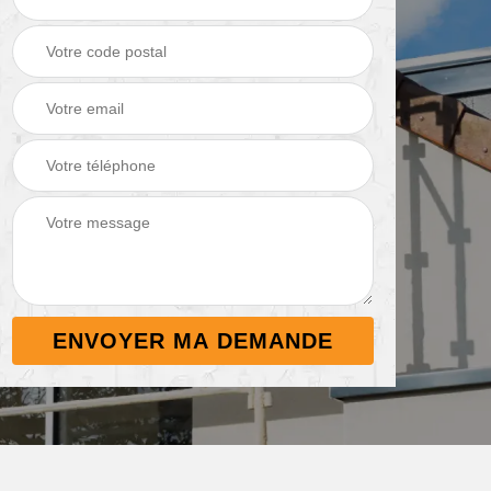
Démoussage de
Nettoyage de
 38
toiture 38
terrasse 38