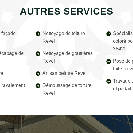
AUTRES SERVICES
 façade
Nettoyage de toiture
Spécialis
Revel
coloré po
38420
décapage de
Nettoyage de gouttières
Revel
Pose de p
tuile Rev
el
Artisan peintre Revel
Travaux p
e ravalement
Démoussage de toiture
et portai
Revel