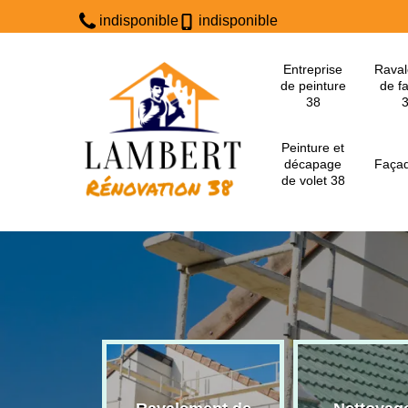
indisponible
indisponible
Entreprise
Rava
de peinture
de f
38
Peinture et
décapage
Façad
de volet 38