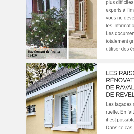
plus difficile
experts à l'i
vous ne devez
les informatio
Les documents
totalement gr
utiliser des
LES RAIS
RÉNOVAT
DE RAVAL
DE REVE
Les façades s
ruelle. En fa
il est possib
Dans ce cas, 