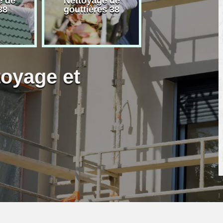
e de
Nettoyage de
Artisan peintre
38
gouttières 38
toyage et