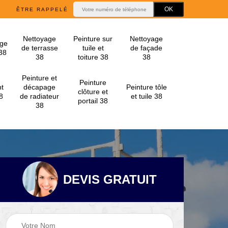
ÊTRE RAPPELÉ
Nettoyage
Peinture sur
Nettoyage
ge
de terrasse
tuile et
de façade
 38
38
toiture 38
38
Peinture et
Peinture
t
décapage
Peinture tôle
clôture et
8
de radiateur
et tuile 38
portail 38
38
DEVIS GRATUIT