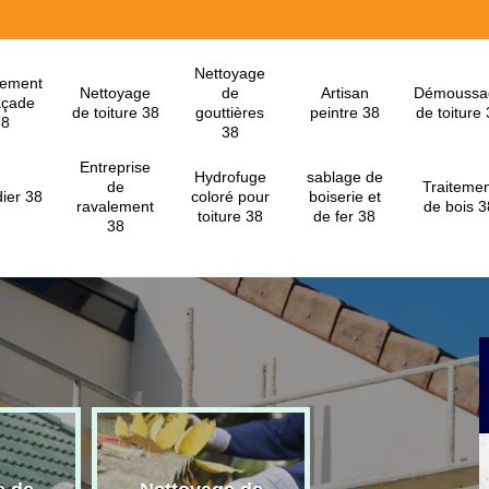
Nettoyage
lement
Nettoyage
de
Artisan
Démoussa
açade
de toiture 38
gouttières
peintre 38
de toiture
38
38
Entreprise
Hydrofuge
sablage de
de
Traitemen
ier 38
coloré pour
boiserie et
ravalement
de bois 3
toiture 38
de fer 38
38