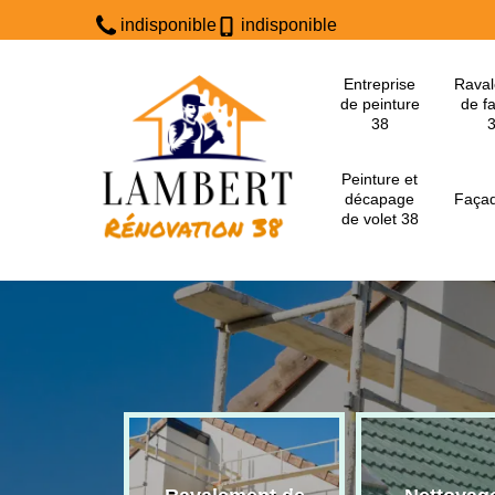
indisponible
indisponible
Entreprise
Rava
de peinture
de f
38
Peinture et
décapage
Façad
de volet 38