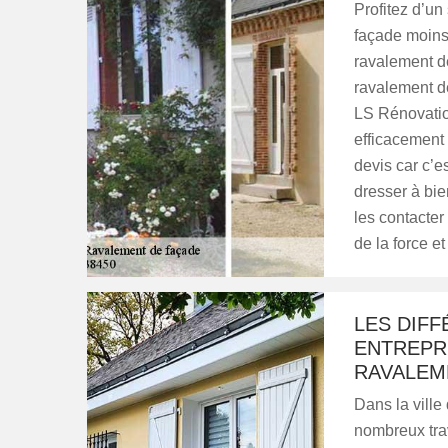
Profitez d’un
façade moins
ravalement de
ravalement de
LS Rénovation
efficacement
devis car c’e
dresser à bie
les contacter
de la force et
LES DIFF
ENTREPRI
RAVALEM
Dans la ville 
nombreux trav