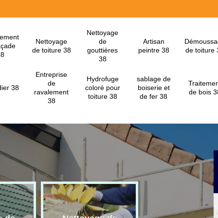
Nettoyage
lement
Nettoyage
de
Artisan
Démoussa
açade
de toiture 38
gouttières
peintre 38
de toiture
38
38
Entreprise
Hydrofuge
sablage de
de
Traitemen
ier 38
coloré pour
boiserie et
ravalement
de bois 3
toiture 38
de fer 38
38