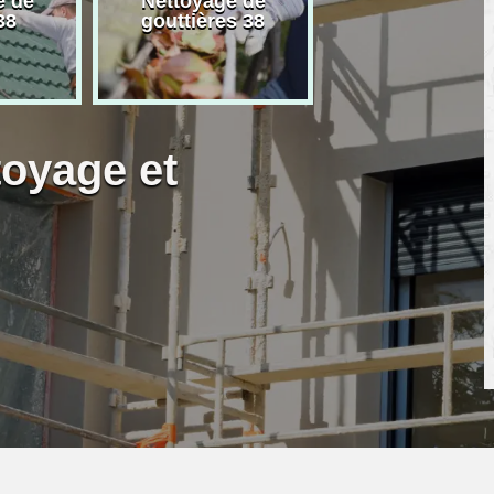
e de
Nettoyage de
Artisan peintre
38
gouttières 38
toyage et