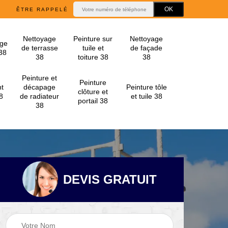
ÊTRE RAPPELÉ
Nettoyage
Peinture sur
Nettoyage
ge
de terrasse
tuile et
de façade
 38
38
toiture 38
38
Peinture et
Peinture
t
décapage
Peinture tôle
clôture et
8
de radiateur
et tuile 38
portail 38
38
DEVIS GRATUIT