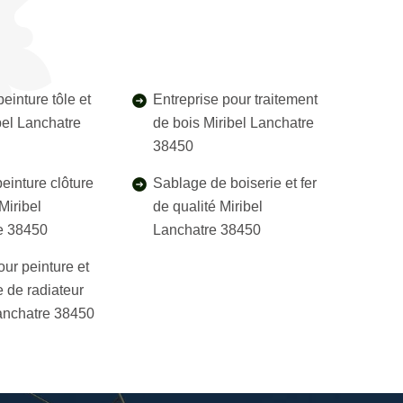
einture tôle et
Entreprise pour traitement
ibel Lanchatre
de bois Miribel Lanchatre
38450
einture clôture
Sablage de boiserie et fer
 Miribel
de qualité Miribel
e 38450
Lanchatre 38450
our peinture et
 de radiateur
anchatre 38450