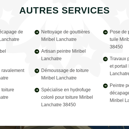
AUTRES SERVICES
décapage de
Nettoyage de gouttières
Pose de p
 Lanchatre
Miribel Lanchatre
tuile Mir
38450
bel
Artisan peintre Miribel
Lanchatre
Travaux p
et portail
e ravalement
Démoussage de toiture
Lanchatr
hatre
Miribel Lanchatre
Peintre p
toiture
Spécialise en hydrofuge
décapage
hatre
coloré pour toiture Miribel
Miribel L
Lanchatre 38450