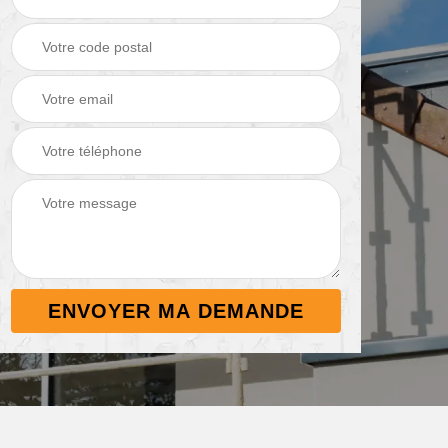
Démoussage de
Nettoyage de
 38
toiture 38
terrasse 38