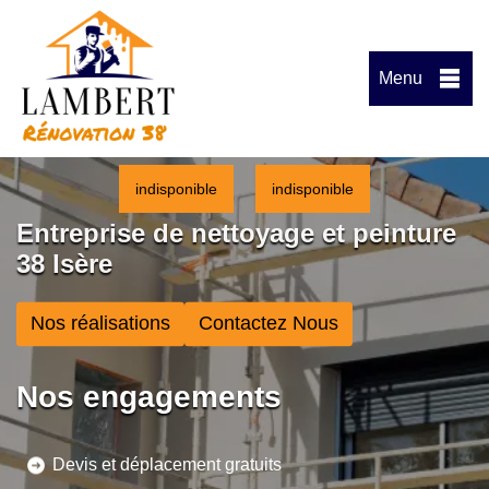
Menu
indisponible
indisponible
Entreprise de nettoyage et peinture
38 Isère
Nos réalisations
Contactez Nous
Nos engagements
Devis et déplacement gratuits