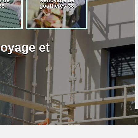
e de
Nettoyage de
Artisan peintre
38
gouttières 38
toyage et