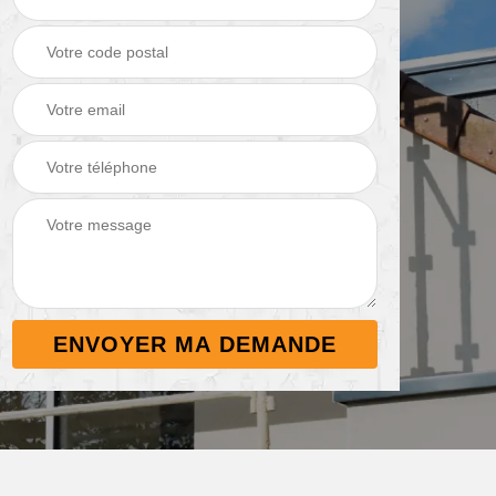
Démoussage de
Nettoyage de
 38
toiture 38
terrasse 38