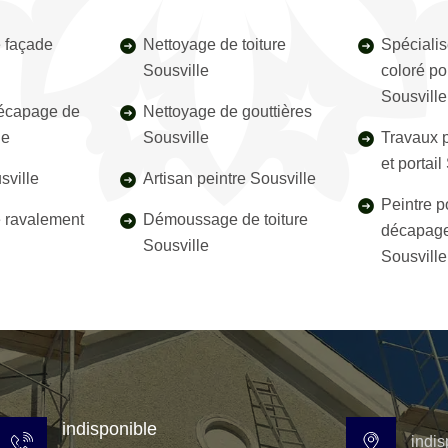
 façade
Nettoyage de toiture
Spécialis
Sousville
coloré pou
Sousvill
décapage de
Nettoyage de gouttières
le
Sousville
Travaux p
et portai
sville
Artisan peintre Sousville
Peintre p
e ravalement
Démoussage de toiture
décapage
Sousville
Sousvill
indisponible
indis