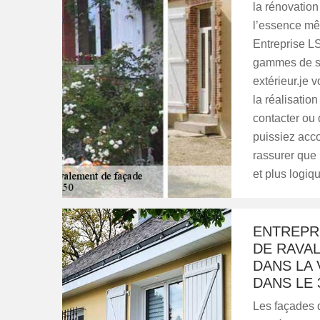
la rénovation
l’essence mêm
Entreprise LS
gammes de se
extérieur.je v
la réalisation
contacter ou
puissiez acco
rassurer que 
et plus logiq
ENTREPRI
DE RAVA
DANS LA 
DANS LE 
Les façades d