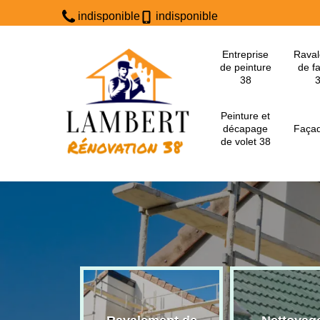
indisponible
indisponible
Entreprise
Rava
de peinture
de f
38
Peinture et
décapage
Façad
de volet 38