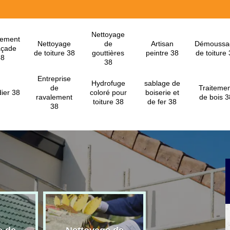
Nettoyage
lement
Nettoyage
de
Artisan
Démoussa
açade
de toiture 38
gouttières
peintre 38
de toiture
38
38
Entreprise
Hydrofuge
sablage de
de
Traitemen
ier 38
coloré pour
boiserie et
ravalement
de bois 3
toiture 38
de fer 38
38