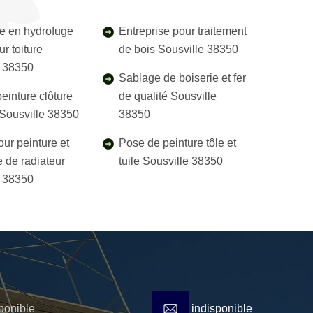
e en hydrofuge
Entreprise pour traitement
r toiture
de bois Sousville 38350
e 38350
Sablage de boiserie et fer
einture clôture
de qualité Sousville
l Sousville 38350
38350
our peinture et
Pose de peinture tôle et
 de radiateur
tuile Sousville 38350
e 38350
ponible
indisponible