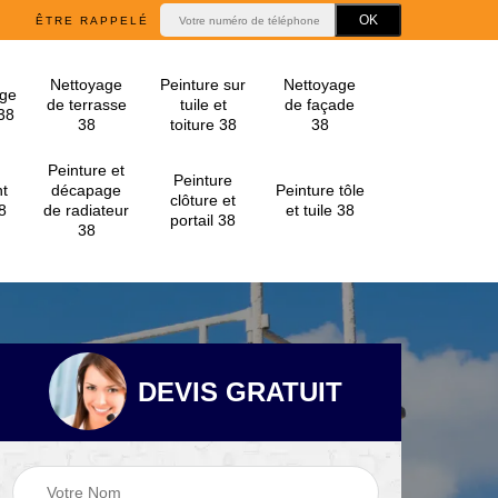
ÊTRE RAPPELÉ
Nettoyage
Peinture sur
Nettoyage
ge
de terrasse
tuile et
de façade
 38
38
toiture 38
38
Peinture et
Peinture
t
décapage
Peinture tôle
clôture et
8
de radiateur
et tuile 38
portail 38
38
DEVIS GRATUIT