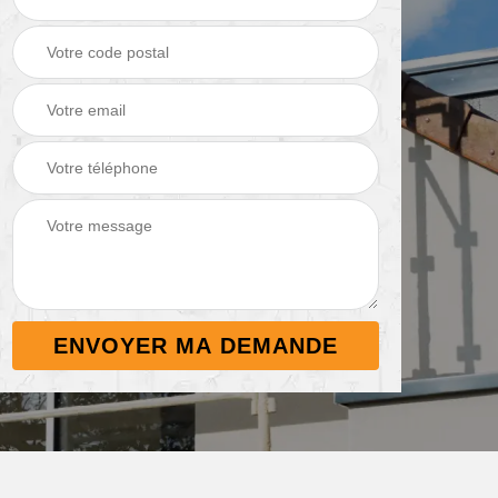
Démoussage de
Nettoyage de
 38
toiture 38
terrasse 38