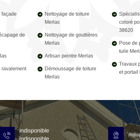
 façade
Nettoyage de toiture
Spécialis
Merlas
coloré po
38620
décapage de
Nettoyage de gouttières
Merlas
Pose de p
tuile Mer
las
Artisan peintre Merlas
Travaux p
e ravalement
Démoussage de toiture
et portai
Merlas
indisponible
indis
indisponible