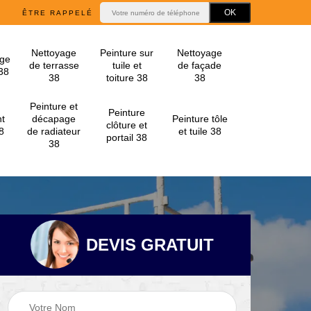
ÊTRE RAPPELÉ
Nettoyage
Peinture sur
Nettoyage
ge
de terrasse
tuile et
de façade
 38
38
toiture 38
38
Peinture et
Peinture
t
décapage
Peinture tôle
clôture et
8
de radiateur
et tuile 38
portail 38
38
DEVIS GRATUIT