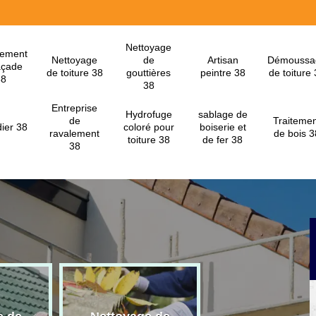
Nettoyage
lement
Nettoyage
de
Artisan
Démoussa
açade
de toiture 38
gouttières
peintre 38
de toiture
38
38
Entreprise
Hydrofuge
sablage de
de
Traitemen
ier 38
coloré pour
boiserie et
ravalement
de bois 3
toiture 38
de fer 38
38