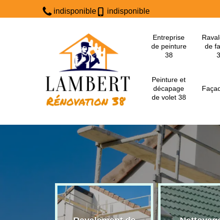
indisponible
indisponible
Entreprise
Rava
de peinture
de f
38
Peinture et
décapage
Façad
de volet 38