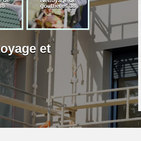
e de
Nettoyage de
Artisan peintre
38
gouttières 38
toyage et