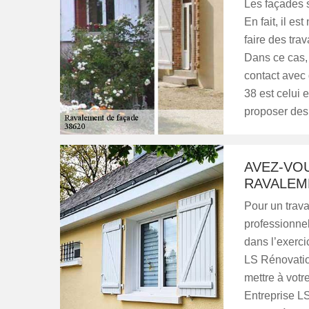
Les façades s
En fait, il es
faire des tra
Dans ce cas, 
contact avec
38 est celui 
proposer des 
AVEZ-VOU
RAVALEM
Pour un travai
professionne
dans l’exerci
LS Rénovation
mettre à votr
Entreprise LS