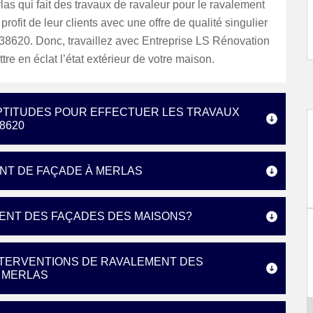
las qui fait des travaux de ravaleur pour le ravalement
rofit de leur clients avec une offre de qualité singulier
 38620. Donc, travaillez avec Entreprise LS Rénovation
tre en éclat l’état extérieur de votre maison.
APTITUDES POUR EFFECTUER LES TRAVAUX
8620
NT DE FAÇADE À MERLAS
MENT DES FAÇADES DES MAISONS?
INTERVENTIONS DE RAVALEMENT DES
E MERLAS