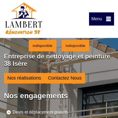
Menu
indisponible
indisponible
Entreprise de nettoyage et peinture
38 Isère
Nos réalisations
Contactez Nous
Nos engagements
Devis et déplacement gratuits