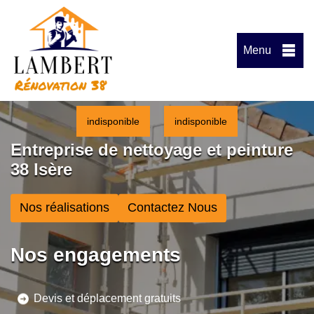
Menu
indisponible
indisponible
Entreprise de nettoyage et peinture
38 Isère
Nos réalisations
Contactez Nous
Nos engagements
Devis et déplacement gratuits