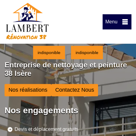
Menu
indisponible
indisponible
Entreprise de nettoyage et peinture
38 Isère
Nos réalisations
Contactez Nous
Nos engagements
Devis et déplacement gratuits