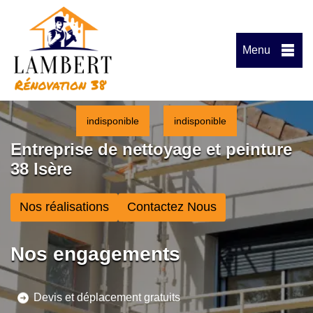
Menu
indisponible
indisponible
Entreprise de nettoyage et peinture
38 Isère
Nos réalisations
Contactez Nous
Nos engagements
Devis et déplacement gratuits