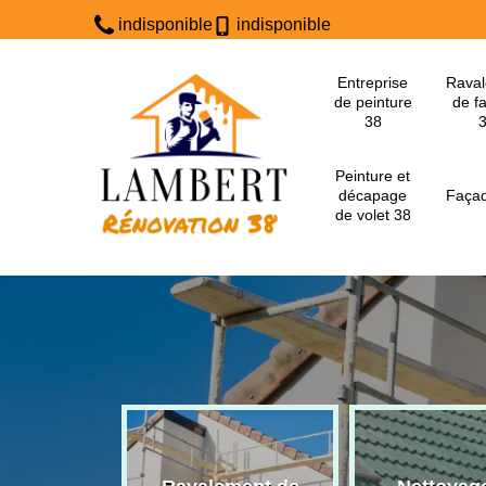
indisponible
indisponible
Entreprise
Rava
de peinture
de f
38
Peinture et
décapage
Façad
de volet 38