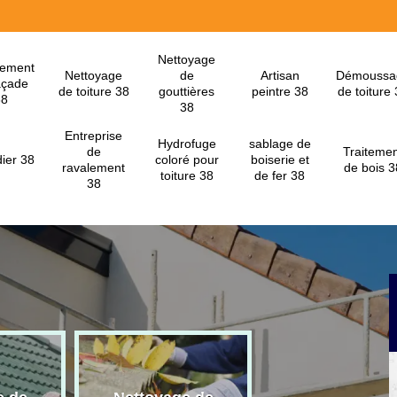
Nettoyage
lement
Nettoyage
de
Artisan
Démoussa
açade
de toiture 38
gouttières
peintre 38
de toiture
38
38
Entreprise
Hydrofuge
sablage de
de
Traitemen
ier 38
coloré pour
boiserie et
ravalement
de bois 3
toiture 38
de fer 38
38