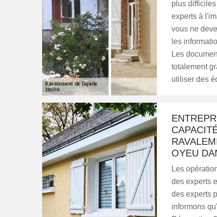
plus difficile
experts à l'i
vous ne devez
les informatio
Les documents
totalement gr
utiliser des
ENTREPRI
CAPACITÉ
RAVALEME
OYEU DAN
Les opération
des experts e
des experts p
informons qu'