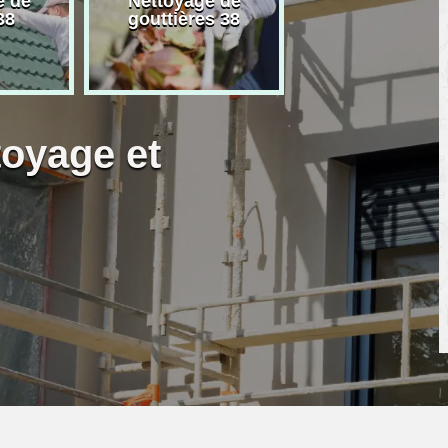
e de
Nettoyage de
Artisan peintre
38
gouttières 38
toyage et