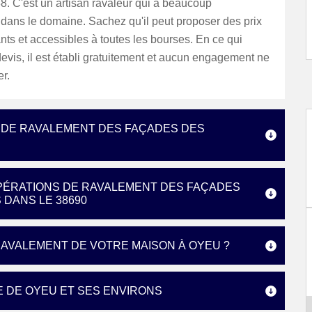
. C'est un artisan ravaleur qui a beaucoup
dans le domaine. Sachez qu'il peut proposer des prix
ants et accessibles à toutes les bourses. En ce qui
evis, il est établi gratuitement et aucun engagement ne
r.
S DE RAVALEMENT DES FAÇADES DES
OPÉRATIONS DE RAVALEMENT DES FAÇADES
 DANS LE 38690
RAVALEMENT DE VOTRE MAISON À OYEU ?
E DE OYEU ET SES ENVIRONS