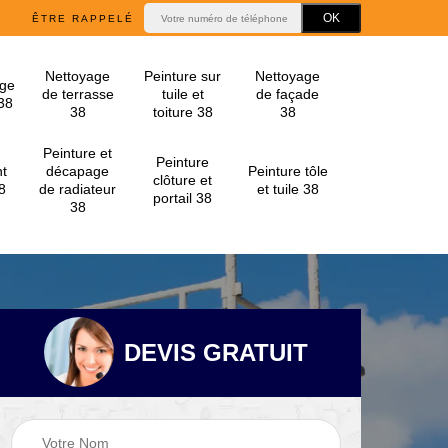
ÊTRE RAPPELÉ
Nettoyage
Peinture sur
Nettoyage
ge
de terrasse
tuile et
de façade
 38
38
toiture 38
38
Peinture et
Peinture
t
décapage
Peinture tôle
clôture et
8
de radiateur
et tuile 38
portail 38
38
DEVIS GRATUIT