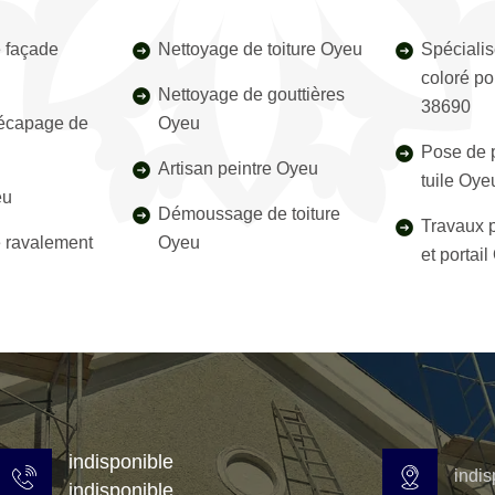
 façade
Nettoyage de toiture Oyeu
Spécialis
coloré po
Nettoyage de gouttières
38690
décapage de
Oyeu
Pose de p
Artisan peintre Oyeu
tuile Oy
eu
Démoussage de toiture
Travaux p
e ravalement
Oyeu
et portai
indisponible
indis
indisponible