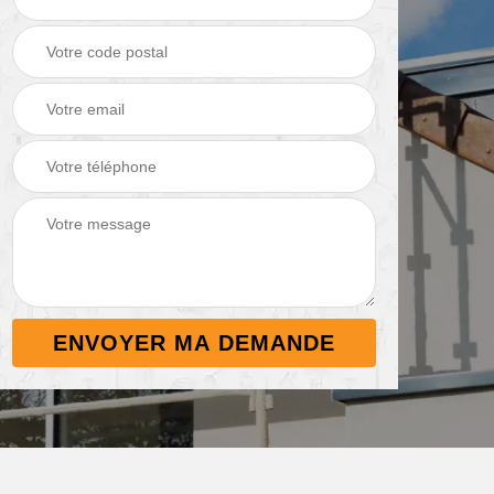
Démoussage de
Nettoyage de
 38
toiture 38
terrasse 38