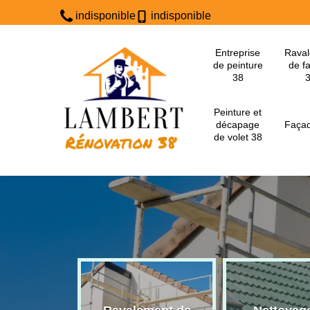
indisponible
indisponible
Entreprise
Rava
de peinture
de f
38
Peinture et
décapage
Façad
de volet 38