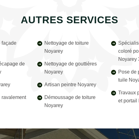
AUTRES SERVICES
 façade
Nettoyage de toiture
Spécialis
Noyarey
coloré pou
Noyarey 
décapage de
Nettoyage de gouttières
y
Noyarey
Pose de p
tuile No
yarey
Artisan peintre Noyarey
Travaux p
e ravalement
Démoussage de toiture
et portai
Noyarey