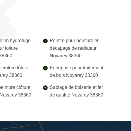
e en hydrofuge
Peintre pour peinture et
r toiture
décapage de radiateur
38360
Noyarey 38360
einture tôle et
Entreprise pour traitement
yarey 38360
de bois Noyarey 38360
einture clôture
Sablage de boiserie et fer
l Noyarey 38360
de qualité Noyarey 38360