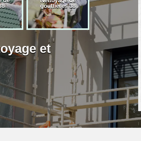
e de
Nettoyage de
Artisan peintre
38
gouttières 38
toyage et