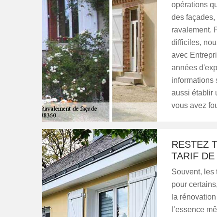
opérations qu
des façades, 
ravalement. P
difficiles, no
avec Entrepri
années d'exp
informations s
aussi établir 
vous avez fou
RESTEZ 
TARIF D
Souvent, les 
pour certain
la rénovation
l’essence mêm