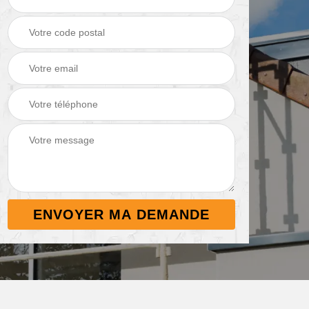
Démoussage de
Nettoyage de
 38
toiture 38
terrasse 38