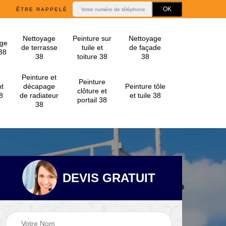
ÊTRE RAPPELÉ
Nettoyage
Peinture sur
Nettoyage
ge
de terrasse
tuile et
de façade
 38
38
toiture 38
38
Peinture et
Peinture
t
décapage
Peinture tôle
clôture et
8
de radiateur
et tuile 38
portail 38
38
DEVIS GRATUIT