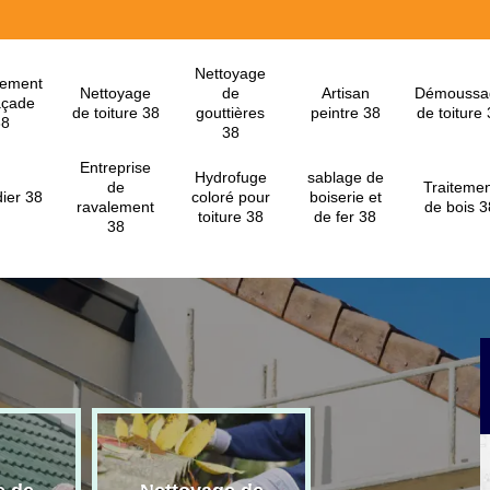
Nettoyage
lement
Nettoyage
de
Artisan
Démoussa
açade
de toiture 38
gouttières
peintre 38
de toiture
38
38
Entreprise
Hydrofuge
sablage de
de
Traitemen
ier 38
coloré pour
boiserie et
ravalement
de bois 3
toiture 38
de fer 38
38