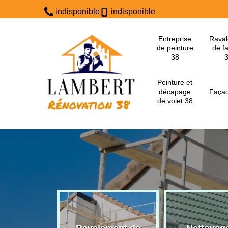
indisponible
indisponible
Entreprise
Rava
de peinture
de f
38
Peinture et
décapage
Façad
de volet 38