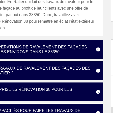
tes En Ratier qui fait des travaux de ravaleur pour le
 façade au profit de leur clients avec une offre de
lier partout dans 38350. Donc, travaillez avec
 Rénovation 38 pour remettre en éclat l’état extérieur
son.
OPÉRATIONS DE RAVALEMENT DES FAÇADES
SES ENVIRONS DANS LE 38350
 TRAVAUX DE RAVALEMENT DES FAÇADES DES
TIER ?
PRISE LS RÉNOVATION 38 POUR LES
APACITÉS POUR FAIRE LES TRAVAUX DE