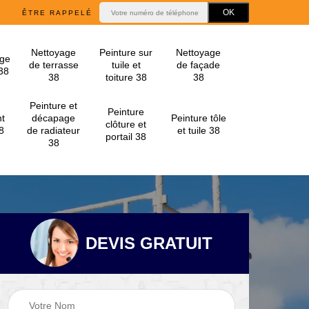
ÊTRE RAPPELÉ
Nettoyage
Peinture sur
Nettoyage
ge
de terrasse
tuile et
de façade
 38
38
toiture 38
38
Peinture et
Peinture
t
décapage
Peinture tôle
clôture et
8
de radiateur
et tuile 38
portail 38
38
DEVIS GRATUIT