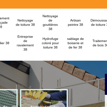
Nettoyage
lement
Nettoyage
de
Artisan
Démoussa
açade
de toiture 38
gouttières
peintre 38
de toiture
38
38
Entreprise
Hydrofuge
sablage de
de
Traitemen
ier 38
coloré pour
boiserie et
ravalement
de bois 3
toiture 38
de fer 38
38