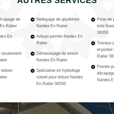
AUTRES SERVICES
décapage de
Nettoyage de gouttières
Pose de p
 En Ratier
Nantes En Ratier
tuile Nan
38350
ntes En
Artisan peintre Nantes En
Ratier
Travaux p
et portai
e ravalement
Démoussage de toiture
Ratier 3
tier
Nantes En Ratier
Peintre p
toiture
Spécialise en hydrofuge
décapage
tier
coloré pour toiture Nantes
Nantes E
En Ratier 38350