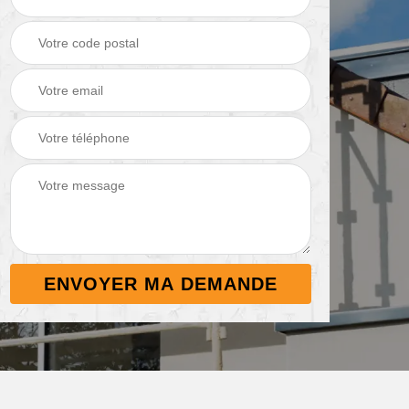
Démoussage de
Nettoyage de
 38
toiture 38
terrasse 38