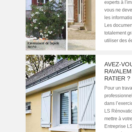
experts à l'i
vous ne devez
les informatio
Les documents
totalement gr
utiliser des
AVEZ-VOU
RAVALEM
RATIER ?
Pour un travai
professionne
dans l’exerci
LS Rénovation
mettre à votr
Entreprise LS