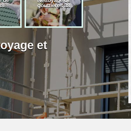
e de
Nettoyage de
Artisan peintre
38
gouttières 38
toyage et