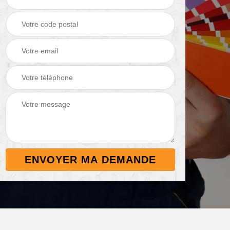
Démoussage de
Nettoyage de
 38
toiture 38
terrasse 38