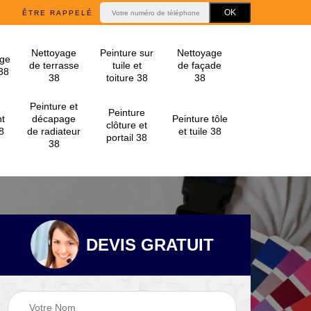
ÊTRE RAPPELÉ
Nettoyage
Peinture sur
Nettoyage
ge
de terrasse
tuile et
de façade
 38
38
toiture 38
38
Peinture et
Peinture
t
décapage
Peinture tôle
clôture et
8
de radiateur
et tuile 38
portail 38
38
DEVIS GRATUIT