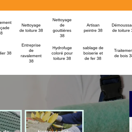
Nettoyage
lement
Nettoyage
de
Artisan
Démoussa
açade
de toiture 38
gouttières
peintre 38
de toiture
38
38
Entreprise
Hydrofuge
sablage de
de
Traitemen
ier 38
coloré pour
boiserie et
ravalement
de bois 3
toiture 38
de fer 38
38