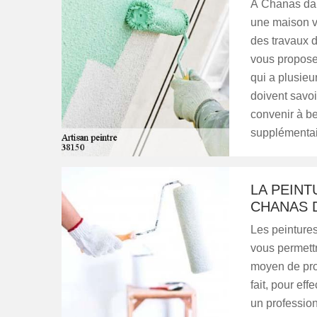
À Chanas dan
une maison vo
des travaux d
vous propose
qui a plusieu
doivent savoir
convenir à b
supplémentaire
LA PEINT
CHANAS D
Les peintures
vous permettr
moyen de pro
fait, pour eff
un profession