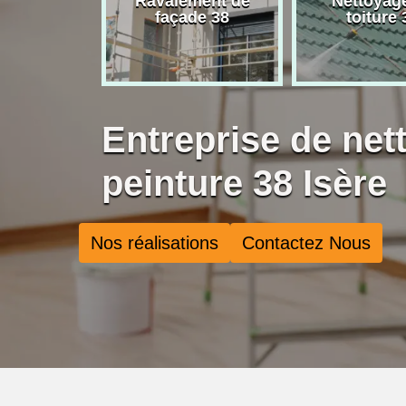
rise de
Ravalement de
Nettoyag
ure 38
façade 38
toiture 
Entreprise de net
peinture 38 Isère
Nos réalisations
Contactez Nous