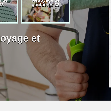
e de
Nettoyage de
Artisan peintre
38
gouttières 38
toyage et