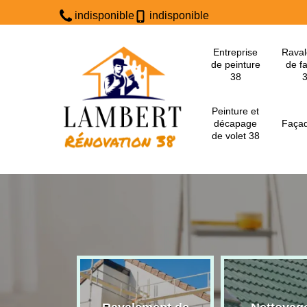
indisponible
indisponible
Entreprise
Rava
de peinture
de f
38
Peinture et
décapage
Façad
de volet 38