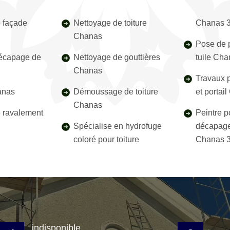
 façade
Nettoyage de toiture
Chanas 
Chanas
Pose de p
décapage de
Nettoyage de gouttières
tuile Ch
s
Chanas
Travaux p
anas
Démoussage de toiture
et portai
Chanas
e ravalement
Peintre p
Spécialise en hydrofuge
décapage
coloré pour toiture
Chanas 
indisponible