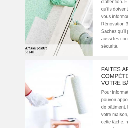
d'attention. E
qu'ils doiven
vous informon
Rénovation 38
Sachez qu'il 
aussi les con
sécurité.
FAITES A
COMPÉTE
VOTRE B
Pour informat
pouvoir appor
de bâtiment. E
votre maison,
cette tâche,