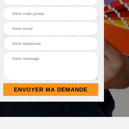
Démoussage de
Nettoyage de
 38
toiture 38
terrasse 38