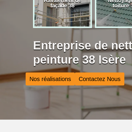
rise de
Ravalement de
Nettoyag
ure 38
façade 38
toiture 
Entreprise de net
peinture 38 Isère
Nos réalisations
Contactez Nous