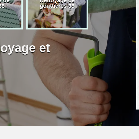
e de
Nettoyage de
Artisan peintre
38
gouttières 38
toyage et