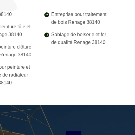
38140
Entreprise pour traitement
de bois Renage 38140
einture tôle et
nage 38140
Sablage de boiserie et fer
de qualité Renage 38140
einture clôture
l Renage 38140
our peinture et
 de radiateur
38140