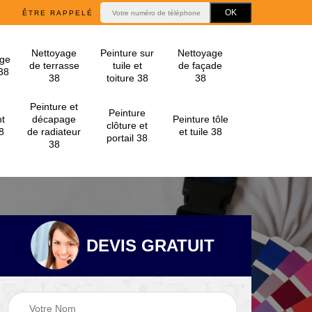
ÊTRE RAPPELÉ
Nettoyage
Peinture sur
Nettoyage
ge
de terrasse
tuile et
de façade
 38
38
toiture 38
38
Peinture et
Peinture
t
décapage
Peinture tôle
clôture et
8
de radiateur
et tuile 38
portail 38
38
DEVIS GRATUIT