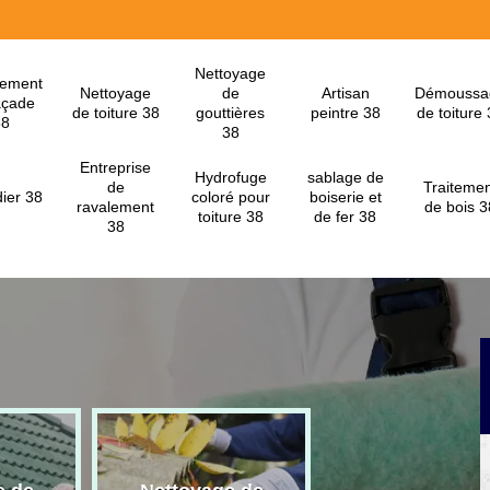
Nettoyage
lement
Nettoyage
de
Artisan
Démoussa
açade
de toiture 38
gouttières
peintre 38
de toiture
38
38
Entreprise
Hydrofuge
sablage de
de
Traitemen
ier 38
coloré pour
boiserie et
ravalement
de bois 3
toiture 38
de fer 38
38