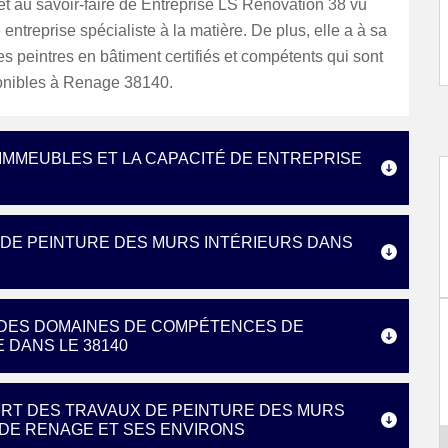
t au savoir-faire de Entreprise LS Rénovation 38 vu
 entreprise spécialiste à la matière. De plus, elle a à sa
es peintres en bâtiment certifiés et compétents qui sont
ponibles à Renage 38140.
IMMEUBLES ET LA CAPACITÉ DE ENTREPRISE
 DE PEINTURE DES MURS INTÉRIEURS DANS
N DES DOMAINES DE COMPÉTENCES DE
 DANS LE 38140
PERT DES TRAVAUX DE PEINTURE DES MURS
E DE RENAGE ET SES ENVIRONS