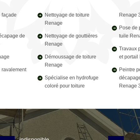
 façade
Nettoyage de toiture
Renage 
Renage
Pose de p
décapage de
Nettoyage de gouttières
tuile Re
e
Renage
Travaux p
nage
Démoussage de toiture
et portai
Renage
e ravalement
Peintre p
Spécialise en hydrofuge
décapage
coloré pour toiture
Renage 
indisponible