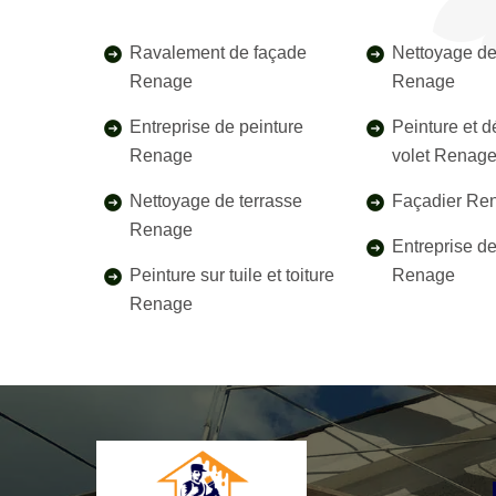
Ravalement de façade
Nettoyage de
Renage
Renage
Entreprise de peinture
Peinture et 
Renage
volet Renag
Nettoyage de terrasse
Façadier Re
Renage
Entreprise d
Peinture sur tuile et toiture
Renage
Renage