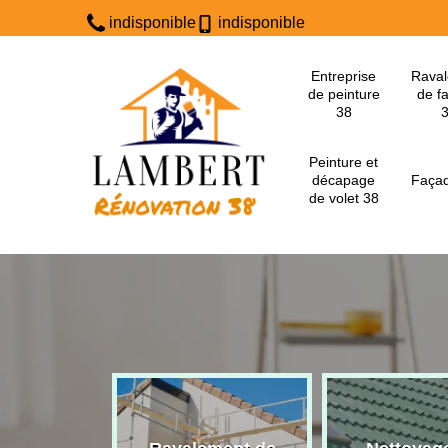
indisponible
indisponible
Entreprise
Rava
de peinture
de f
38
Peinture et
décapage
Façad
de volet 38