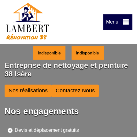
Menu
indisponible
indisponible
Entreprise de nettoyage et peinture
38 Isère
Nos réalisations
Contactez Nous
Nos engagements
Devis et déplacement gratuits