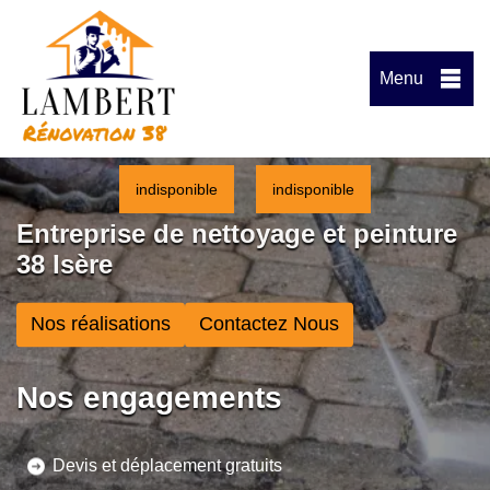
Menu
indisponible
indisponible
Entreprise de nettoyage et peinture
38 Isère
Nos réalisations
Contactez Nous
Nos engagements
Devis et déplacement gratuits