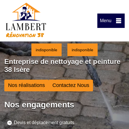
Menu
indisponible
indisponible
Entreprise de nettoyage et peinture
38 Isère
Nos réalisations
Contactez Nous
Nos engagements
Devis et déplacement gratuits