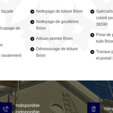
 façade
Nettoyage de toiture Brion
Spécialis
coloré po
Nettoyage de gouttières
38590
décapage de
Brion
Pose de p
Artisan peintre Brion
tuile Bri
on
Démoussage de toiture
Travaux p
e ravalement
Brion
et portai
indisponible
indis
indisponible