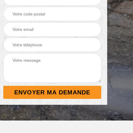
Démoussage de
Nettoyage de
 38
toiture 38
terrasse 38