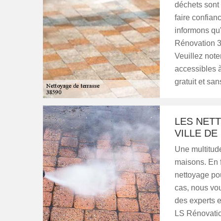
déchets sont 
faire confian
informons qu'
Rénovation 38
Veuillez noter
accessibles à
gratuit et s
LES NET
VILLE DE
Une multitud
maisons. En f
nettoyage po
cas, nous vou
des experts e
LS Rénovation