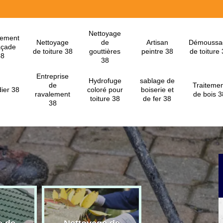
Nettoyage
lement
Nettoyage
de
Artisan
Démoussa
açade
de toiture 38
gouttières
peintre 38
de toiture
38
38
Entreprise
Hydrofuge
sablage de
de
Traitemen
ier 38
coloré pour
boiserie et
ravalement
de bois 3
toiture 38
de fer 38
38