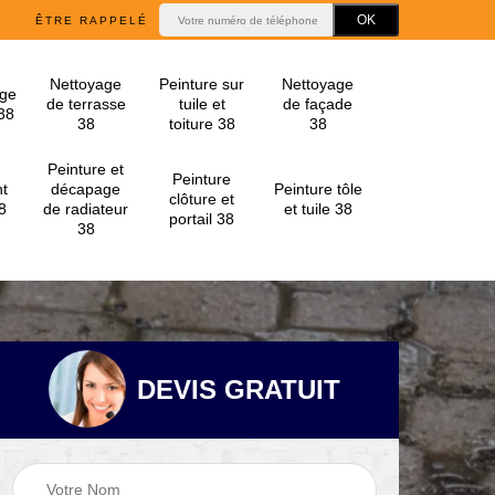
ÊTRE RAPPELÉ
Nettoyage
Peinture sur
Nettoyage
ge
de terrasse
tuile et
de façade
 38
38
toiture 38
38
Peinture et
Peinture
t
décapage
Peinture tôle
clôture et
8
de radiateur
et tuile 38
portail 38
38
DEVIS GRATUIT