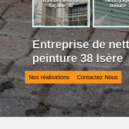
rise de
Ravalement de
Nettoyag
ure 38
façade 38
toiture 
Entreprise de net
peinture 38 Isère
Nos réalisations
Contactez Nous