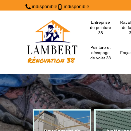
indisponible
indisponible
Entreprise
Rava
de peinture
de f
38
Peinture et
décapage
Façad
de volet 38