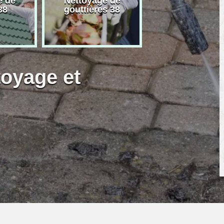
e de
Nettoyage de
Artisan peintre
38
gouttières 38
toyage et