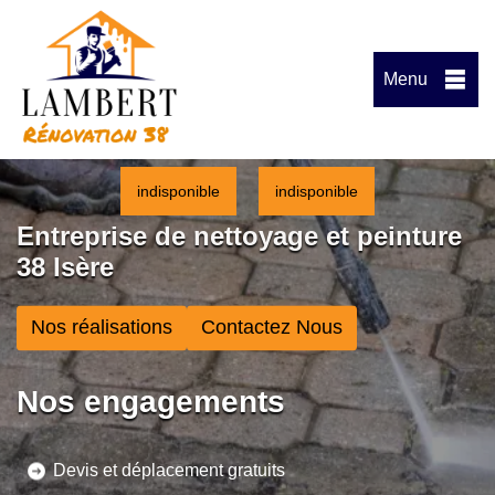
Menu
indisponible
indisponible
Entreprise de nettoyage et peinture
38 Isère
Nos réalisations
Contactez Nous
Nos engagements
Devis et déplacement gratuits