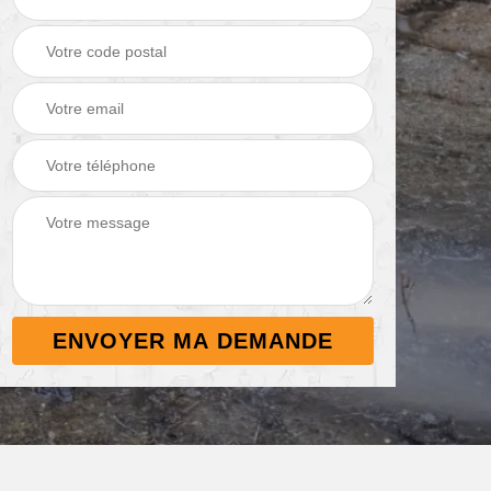
Démoussage de
Nettoyage de
 38
toiture 38
terrasse 38