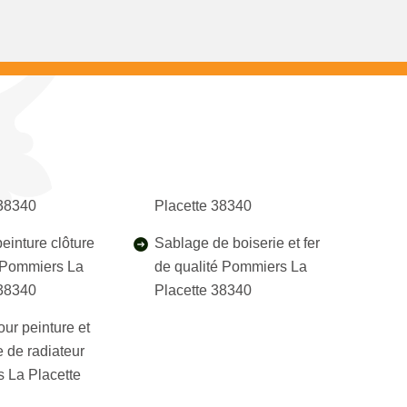
 38340
Placette 38340
einture clôture
Sablage de boiserie et fer
l Pommiers La
de qualité Pommiers La
 38340
Placette 38340
our peinture et
 de radiateur
 La Placette