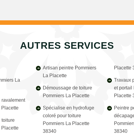
AUTRES SERVICES
Artisan peintre Pommiers
Placette
La Placette
mmiers La
Travaux p
Démoussage de toiture
et portai
Pommiers La Placette
Placette
e ravalement
Placette
Spécialise en hydrofuge
Peintre p
coloré pour toiture
décapage
toiture
Pommiers La Placette
Pommiers
Placette
38340
38340