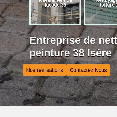
rise de
Ravalement de
Nettoyag
ure 38
façade 38
toiture 
Entreprise de net
peinture 38 Isère
Nos réalisations
Contactez Nous