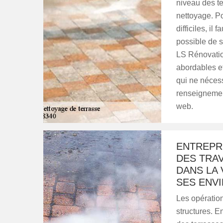
niveau des ter
nettoyage. Po
difficiles, il
possible de s
LS Rénovation
abordables et
qui ne néces
renseignement
web.
ENTREPRI
DES TRA
DANS LA 
SES ENV
Les opératio
structures. En