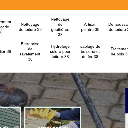
Nettoyage
lement
Nettoyage
de
Artisan
Démoussa
açade
de toiture 38
gouttières
peintre 38
de toiture
38
38
Entreprise
Hydrofuge
sablage de
de
Traitemen
ier 38
coloré pour
boiserie et
ravalement
de bois 3
toiture 38
de fer 38
38