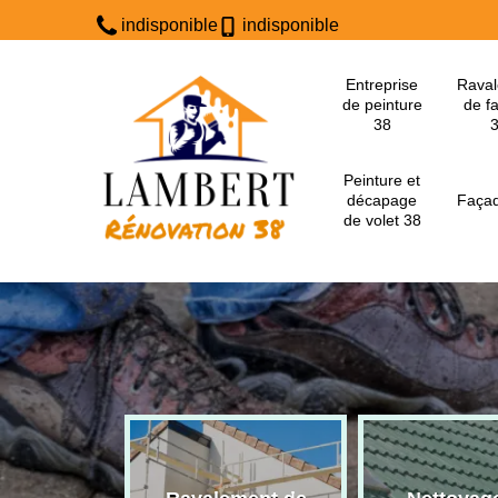
indisponible
indisponible
Entreprise
Rava
de peinture
de f
38
Peinture et
décapage
Façad
de volet 38