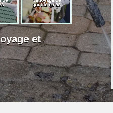
e de
Nettoyage de
Artisan peintre
38
gouttières 38
toyage et