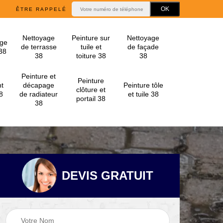
ÊTRE RAPPELÉ
Nettoyage
Peinture sur
Nettoyage
ge
de terrasse
tuile et
de façade
 38
38
toiture 38
38
Peinture et
Peinture
t
décapage
Peinture tôle
clôture et
8
de radiateur
et tuile 38
portail 38
38
DEVIS GRATUIT