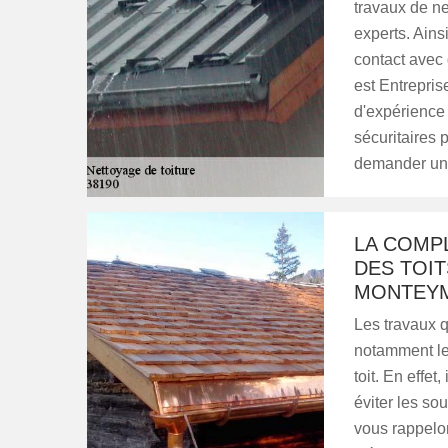
travaux de net
experts. Ains
contact avec
est Entrepri
d'expérience 
sécuritaires 
demander un 
LA COMP
DES TOIT
MONTEYM
Les travaux q
notamment le 
toit. En effet
éviter les so
vous rappelon