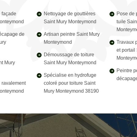
 façade
Nettoyage de gouttières
Pose de p
Monteymond
Saint Mury Monteymond
tuile Sai
Monteym
décapage de
Artisan peintre Saint Mury
ury
Monteymond
Travaux p
et portail
Démoussage de toiture
Monteym
nt Mury
Saint Mury Monteymond
Peintre p
Spécialise en hydrofuge
décapage
e ravalement
coloré pour toiture Saint
Monteymond
Mury Monteymond 38190