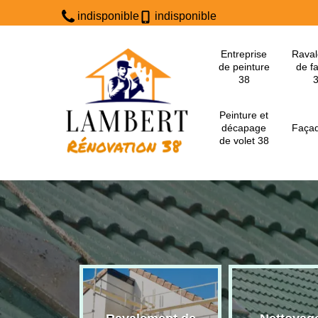
indisponible
indisponible
Entreprise
Rava
de peinture
de f
38
Peinture et
décapage
Façad
de volet 38