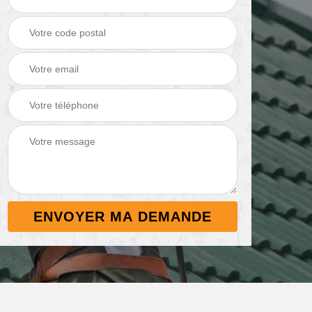
Démoussage de
Nettoyage de
 38
toiture 38
terrasse 38