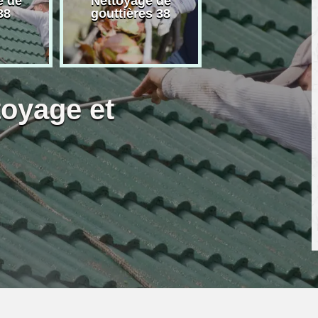
e de
Nettoyage de
Artisan peintre
38
gouttières 38
toyage et