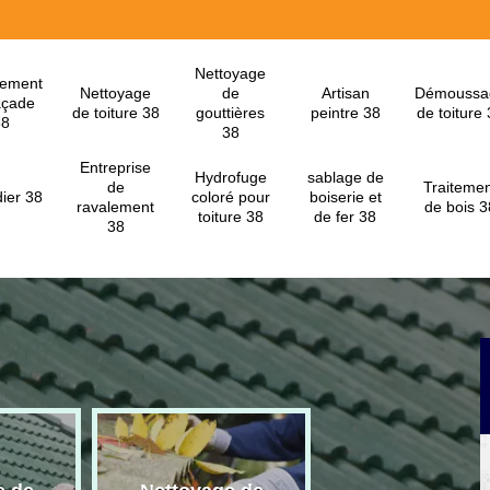
Nettoyage
lement
Nettoyage
de
Artisan
Démoussa
açade
de toiture 38
gouttières
peintre 38
de toiture
38
38
Entreprise
Hydrofuge
sablage de
de
Traitemen
ier 38
coloré pour
boiserie et
ravalement
de bois 3
toiture 38
de fer 38
38