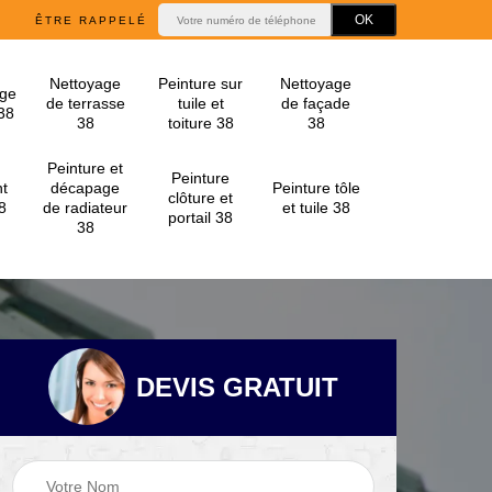
ÊTRE RAPPELÉ
Nettoyage
Peinture sur
Nettoyage
ge
de terrasse
tuile et
de façade
 38
38
toiture 38
38
Peinture et
Peinture
t
décapage
Peinture tôle
clôture et
8
de radiateur
et tuile 38
portail 38
38
DEVIS GRATUIT