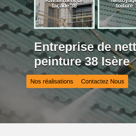
rise de
Ravalement de
Nettoyag
ure 38
façade 38
toiture 
Entreprise de net
peinture 38 Isère
Nos réalisations
Contactez Nous