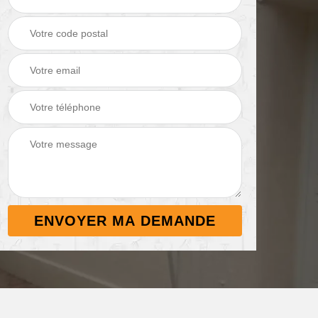
Démoussage de
Nettoyage de
 38
toiture 38
terrasse 38