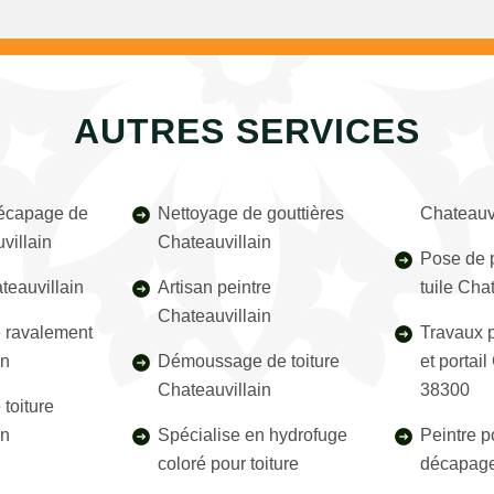
AUTRES SERVICES
décapage de
Nettoyage de gouttières
Chateauv
villain
Chateauvillain
Pose de p
teauvillain
Artisan peintre
tuile Cha
Chateauvillain
e ravalement
Travaux p
in
Démoussage de toiture
et portail
Chateauvillain
38300
toiture
in
Spécialise en hydrofuge
Peintre p
coloré pour toiture
décapage