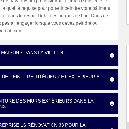
 de travail. Etant professionnelle pour ce métier, elle
 la qualité requise pour pouvoir peindre votre bâtiment
on et dans le respect total des normes de l’art. Dans ce
z pas à l’engager lorsque vous devez peindre ou
re bâtiment.
MAISONS DANS LA VILLE DE
 DE PEINTURE INTÉRIEUR ET EXTÉRIEUR À
EINTURE DES MURS EXTÉRIEURS DANS LA
ONS
REPRISE LS RÉNOVATION 38 POUR LA