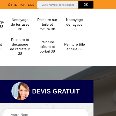
ÊTRE RAPPELÉ
Nettoyage
Peinture sur
Nettoyage
ge
de terrasse
tuile et
de façade
 38
38
toiture 38
38
Peinture et
Peinture
t
décapage
Peinture tôle
clôture et
8
de radiateur
et tuile 38
portail 38
38
DEVIS GRATUIT