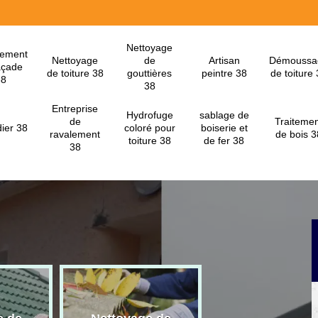
Nettoyage
lement
Nettoyage
de
Artisan
Démoussa
açade
de toiture 38
gouttières
peintre 38
de toiture
38
38
Entreprise
Hydrofuge
sablage de
de
Traitemen
ier 38
coloré pour
boiserie et
ravalement
de bois 3
toiture 38
de fer 38
38