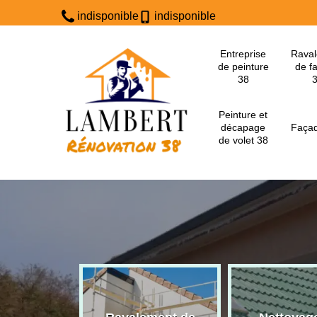
indisponible
indisponible
Entreprise
Rava
de peinture
de f
38
Peinture et
décapage
Façad
de volet 38