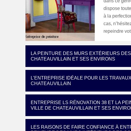
dans ce genre
dispose toute
à la perfecti
cas, n’hésite
repeindre vot
LA PEINTURE DES MURS EXTÉRIEURS DES 
CHATEAUVILLAIN ET SES ENVIRONS
L’ENTREPRISE IDÉALE POUR LES TRAVAUX
CHATEAUVILLAIN
ENTREPRISE LS RÉNOVATION 38 ET LA P
VILLE DE CHATEAUVILLAIN ET SES ENVIR
LES RAISONS DE FAIRE CONFIANCE À ENT