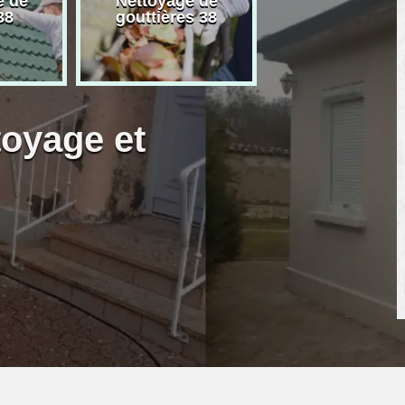
e de
Nettoyage de
Artisan peintre
38
gouttières 38
toyage et