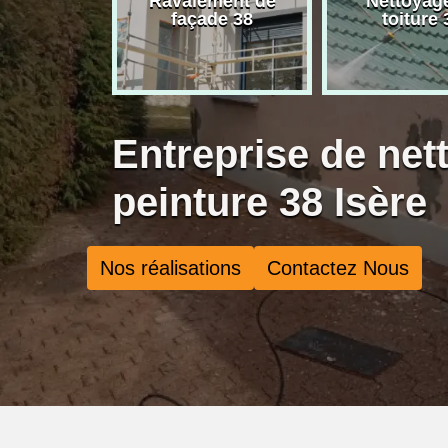
rise de
Ravalement de
Nettoyag
ure 38
façade 38
toiture 
Entreprise de net
peinture 38 Isère
Nos réalisations
Contactez Nous