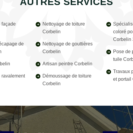
AUTRES SERVICES
 façade
Nettoyage de toiture
Spécialis
Corbelin
coloré pou
Corbelin
décapage de
Nettoyage de gouttières
n
Corbelin
Pose de p
tuile Cor
belin
Artisan peintre Corbelin
Travaux p
e ravalement
Démoussage de toiture
et portai
Corbelin