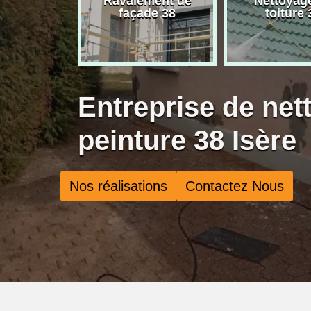
rise de
Ravalement de
Nettoyag
ure 38
façade 38
toiture 
Entreprise de net
peinture 38 Isère
Nos réalisations
Contactez Nous