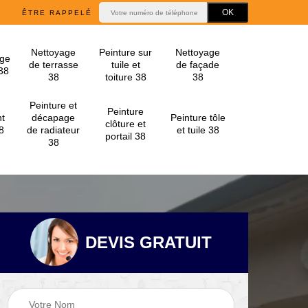
ÊTRE RAPPELÉ
Nettoyage
Peinture sur
Nettoyage
ge
de terrasse
tuile et
de façade
 38
38
toiture 38
38
Peinture et
Peinture
t
décapage
Peinture tôle
clôture et
8
de radiateur
et tuile 38
portail 38
38
DEVIS GRATUIT