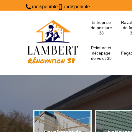
indisponible
indisponible
Entreprise
Rava
de peinture
de f
38
Peinture et
décapage
Façad
de volet 38