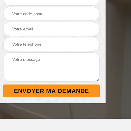
Démoussage de
Nettoyage de
 38
toiture 38
terrasse 38