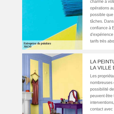
charme à votr
opérations au
possible que 
tâches. Dans
confiance à 
d'expérience 
tarifs très a
LA PEIN
LA VILLE
Les propriéta
nombreuses op
possibilité d
peuvent être t
interventions
contact avec 