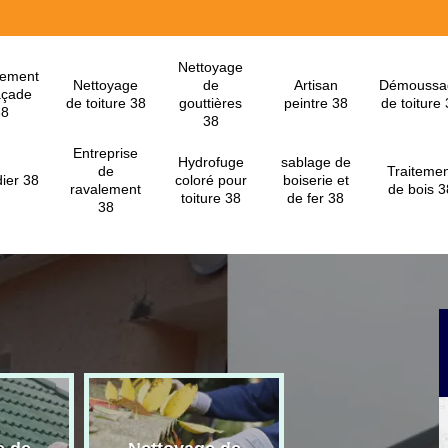
Nettoyage
lement
Nettoyage
de
Artisan
Démoussa
açade
de toiture 38
gouttières
peintre 38
de toiture
38
38
Entreprise
Hydrofuge
sablage de
de
Traitemen
ier 38
coloré pour
boiserie et
ravalement
de bois 3
toiture 38
de fer 38
38