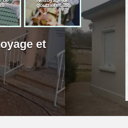
e de
Nettoyage de
Artisan peintre
38
gouttières 38
toyage et