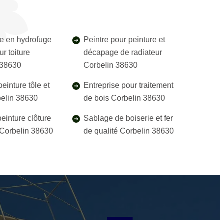
e en hydrofuge
Peintre pour peinture et
r toiture
décapage de radiateur
 38630
Corbelin 38630
einture tôle et
Entreprise pour traitement
belin 38630
de bois Corbelin 38630
einture clôture
Sablage de boiserie et fer
l Corbelin 38630
de qualité Corbelin 38630