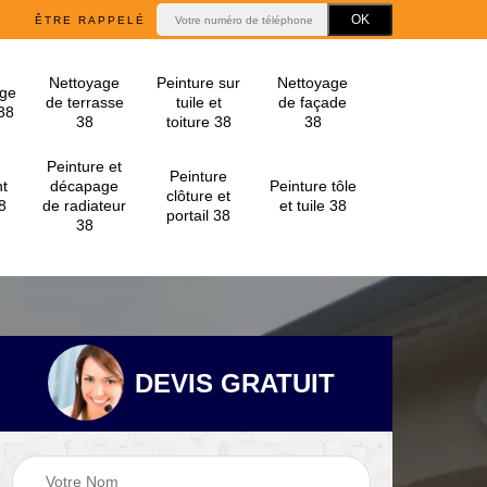
ÊTRE RAPPELÉ
Nettoyage
Peinture sur
Nettoyage
ge
de terrasse
tuile et
de façade
 38
38
toiture 38
38
Peinture et
Peinture
t
décapage
Peinture tôle
clôture et
8
de radiateur
et tuile 38
portail 38
38
DEVIS GRATUIT