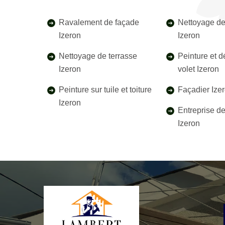
Ravalement de façade
Nettoyage de
Izeron
Izeron
Nettoyage de terrasse
Peinture et 
Izeron
volet Izeron
Peinture sur tuile et toiture
Façadier Ize
Izeron
Entreprise d
Izeron