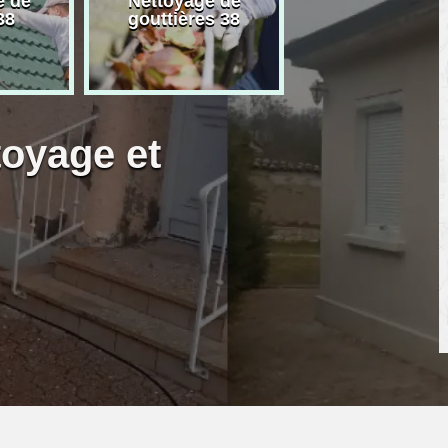
e de
Nettoyage de
Artisan peintre
38
gouttières 38
toyage et