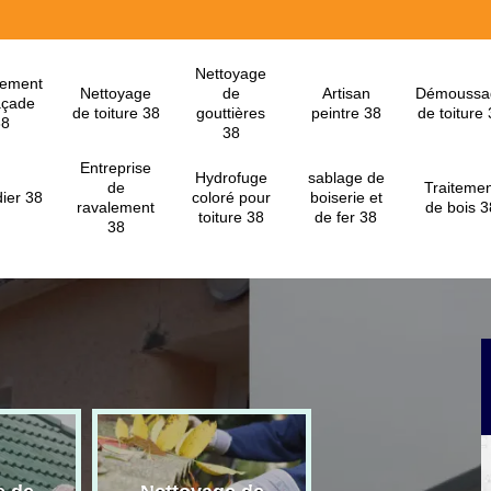
Nettoyage
lement
Nettoyage
de
Artisan
Démoussa
açade
de toiture 38
gouttières
peintre 38
de toiture
38
38
Entreprise
Hydrofuge
sablage de
de
Traitemen
ier 38
coloré pour
boiserie et
ravalement
de bois 3
toiture 38
de fer 38
38