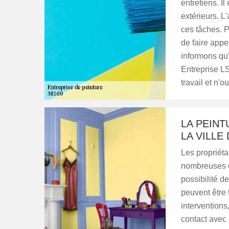
entretiens. I
extérieurs. L
ces tâches. P
de faire appe
informons qu'
Entreprise LS
travail et n'o
LA PEIN
LA VILLE
Les propriéta
nombreuses op
possibilité d
peuvent être t
interventions
contact avec 