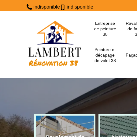
indisponible
indisponible
Entreprise
Rava
de peinture
de f
38
Peinture et
décapage
Façad
de volet 38