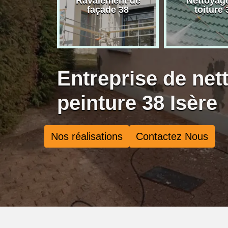
rise de
Ravalement de
Nettoyag
ure 38
façade 38
toiture 
Entreprise de net
peinture 38 Isère
Nos réalisations
Contactez Nous