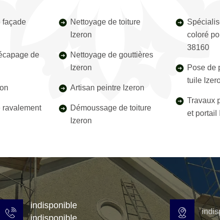
 façade
Nettoyage de toiture
Spécialis
Izeron
coloré po
38160
décapage de
Nettoyage de gouttières
Izeron
Pose de p
tuile Ize
ron
Artisan peintre Izeron
Travaux p
e ravalement
Démoussage de toiture
et portai
Izeron
indisponible
indis
indisponible