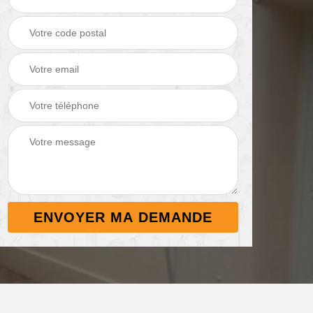
Démoussage de
Nettoyage de
 38
toiture 38
terrasse 38