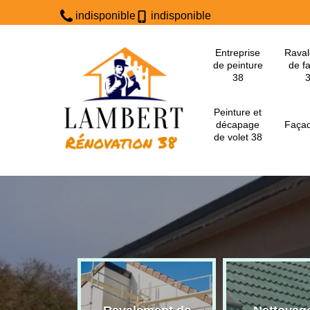
indisponible
indisponible
Entreprise
Rava
de peinture
de f
38
Peinture et
décapage
Façad
de volet 38