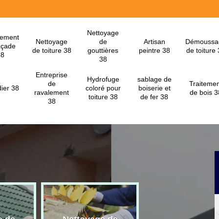
Nettoyage
lement
Nettoyage
de
Artisan
Démoussa
açade
de toiture 38
gouttières
peintre 38
de toiture
38
38
Entreprise
Hydrofuge
sablage de
de
Traitemen
ier 38
coloré pour
boiserie et
ravalement
de bois 3
toiture 38
de fer 38
38