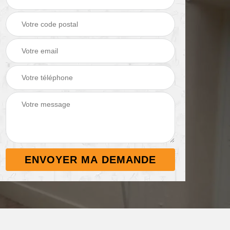
Démoussage de
Nettoyage de
 38
toiture 38
terrasse 38