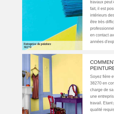
travaux peut 
fait, il est p
intérieurs de
être très dif
professionnel
en contact av
années d'exp
COMMENT
PEINTURE
Soyez fière et
38270 en con
charge de sa 
une entrepri
travail. Etant
qualité requi