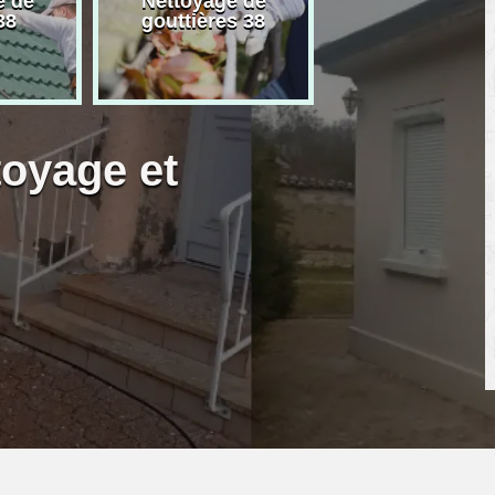
e de
Nettoyage de
Artisan peintre
38
gouttières 38
toyage et