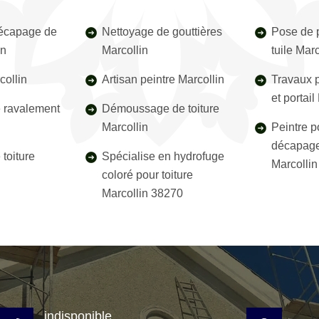
décapage de
Nettoyage de gouttières
Pose de p
in
Marcollin
tuile Mar
collin
Artisan peintre Marcollin
Travaux p
et portai
e ravalement
Démoussage de toiture
Marcollin
Peintre p
décapage
toiture
Spécialise en hydrofuge
Marcolli
coloré pour toiture
Marcollin 38270
indisponible