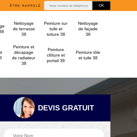
ÊTRE RAPPELÉ
Nettoyage
Peinture sur
Nettoyage
ge
de terrasse
tuile et
de façade
 38
38
toiture 38
38
Peinture et
Peinture
t
décapage
Peinture tôle
clôture et
8
de radiateur
et tuile 38
portail 38
38
DEVIS GRATUIT