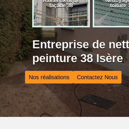
rise de
Ravalement de
Nettoyag
ure 38
façade 38
toiture 
Entreprise de net
peinture 38 Isère
Nos réalisations
Contactez Nous