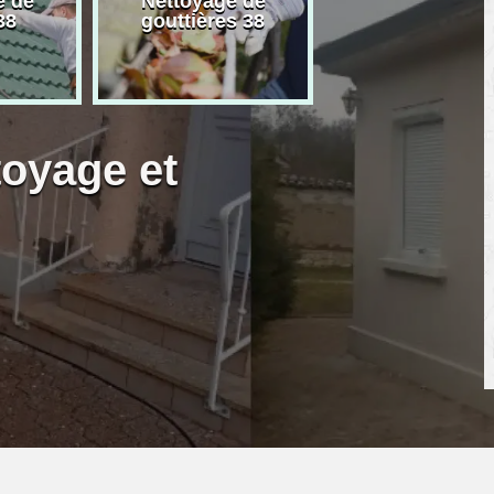
e de
Nettoyage de
Artisan peintre
38
gouttières 38
toyage et