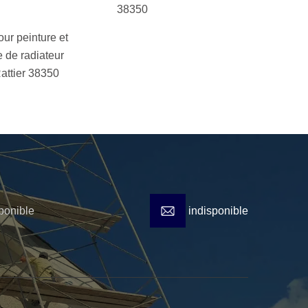
38350
our peinture et
 de radiateur
attier 38350
ponible
indisponible