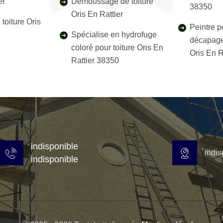
er
Démoussage de toiture
38350
Oris En Rattier
toiture Oris
Peintre p
Spécialise en hydrofuge
décapage
coloré pour toiture Oris En
Oris En R
Rattier 38350
indisponible
indis
indisponible