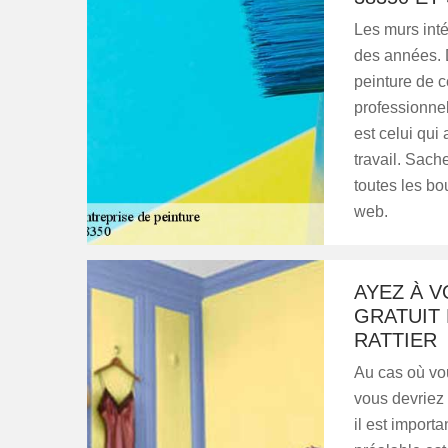
Les murs int
des années. D
peinture de c
professionnel
est celui qui
travail. Sach
toutes les bou
web.
AYEZ À V
GRATUIT
RATTIER
Au cas où vou
vous devriez 
il est import