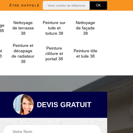
ÊTRE RAPPELÉ
Nettoyage
Peinture sur
Nettoyage
ge
de terrasse
tuile et
de façade
 38
38
toiture 38
38
Peinture et
Peinture
t
décapage
Peinture tôle
clôture et
8
de radiateur
et tuile 38
portail 38
38
DEVIS GRATUIT