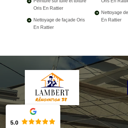
Peinture sur tuile et toiture
Oris En Ratti
Oris En Rattier
Nettoyage de 
Nettoyage de façade Oris
En Rattier
En Rattier
5.0