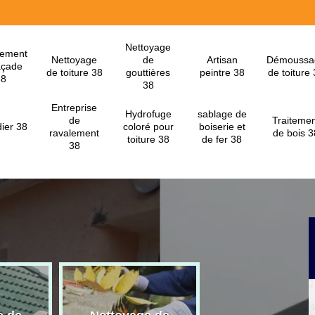
Nettoyage
lement
Nettoyage
de
Artisan
Démoussa
açade
de toiture 38
gouttières
peintre 38
de toiture
38
38
Entreprise
Hydrofuge
sablage de
de
Traitemen
ier 38
coloré pour
boiserie et
ravalement
de bois 3
toiture 38
de fer 38
38