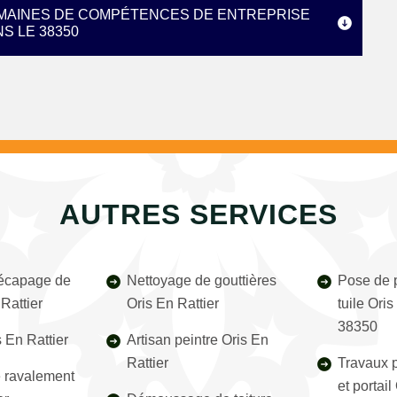
OMAINES DE COMPÉTENCES DE ENTREPRISE
S LE 38350
AUTRES SERVICES
décapage de
Nettoyage de gouttières
Pose de p
 Rattier
Oris En Rattier
tuile Oris
38350
 En Rattier
Artisan peintre Oris En
Rattier
Travaux p
e ravalement
et portail