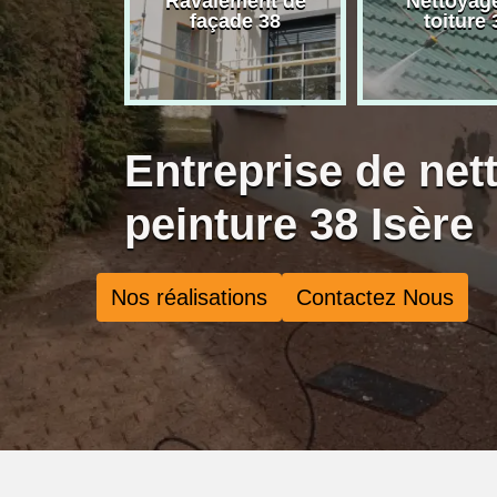
rise de
Ravalement de
Nettoyag
ure 38
façade 38
toiture 
Entreprise de net
peinture 38 Isère
Nos réalisations
Contactez Nous