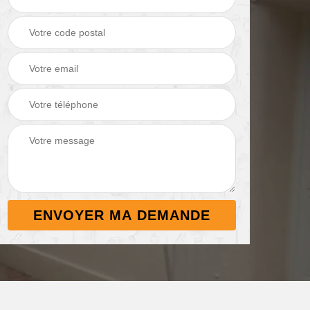
Démoussage de
Nettoyage de
 38
toiture 38
terrasse 38