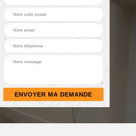
Démoussage de
Nettoyage de
 38
toiture 38
terrasse 38