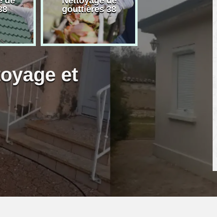
e de
Nettoyage de
Artisan peintre
38
gouttières 38
toyage et