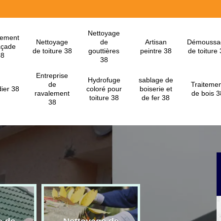
Nettoyage
lement
Nettoyage
de
Artisan
Démoussa
açade
de toiture 38
gouttières
peintre 38
de toiture
38
38
Entreprise
Hydrofuge
sablage de
de
Traitemen
ier 38
coloré pour
boiserie et
ravalement
de bois 3
toiture 38
de fer 38
38