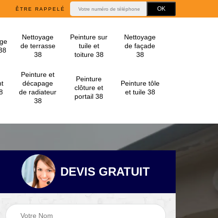
ÊTRE RAPPELÉ
Nettoyage
Peinture sur
Nettoyage
ge
de terrasse
tuile et
de façade
 38
38
toiture 38
38
Peinture et
Peinture
t
décapage
Peinture tôle
clôture et
8
de radiateur
et tuile 38
portail 38
38
DEVIS GRATUIT