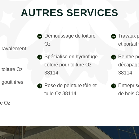
AUTRES SERVICES
Démoussage de toiture
Travaux p
Oz
et portai
e ravalement
Spécialise en hydrofuge
Peintre p
coloré pour toiture Oz
décapage
 toiture Oz
38114
38114
 gouttières
Pose de peinture tôle et
Entrepris
tuile Oz 38114
de bois 
re Oz