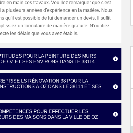
re en main ces travaux. Veuillez remarquer que c'est
i a plusieurs années d'expérience en la matière. Nous
s qu'il est possible de lui demander un devis. Il suffit
lissiez un formulaire de manière gratuite. N'oubliez
pecte les délais que vous avez établis.
APTITUDES POUR LA PEINTURE DES MURS
DE OZ ET SES ENVIRONS DANS LE 38114
REPRISE LS RÉNOVATION 38 POUR LA
STRUCTIONS À OZ DANS LE 38114 ET SES
 COMPÉTENCES POUR EFFECTUER LES
URS DES MAISONS DANS LA VILLE DE OZ