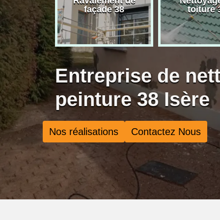
rise de
Ravalement de
Nettoyag
ure 38
façade 38
toiture 
Entreprise de net
peinture 38 Isère
Nos réalisations
Contactez Nous