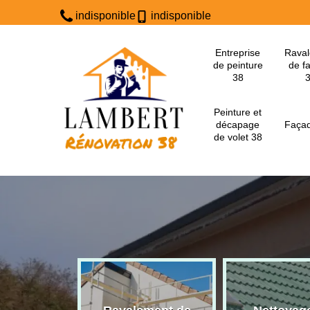
indisponible
indisponible
Entreprise
Rava
de peinture
de f
38
Peinture et
décapage
Façad
de volet 38