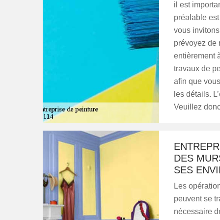
il est import
préalable est
vous inviton
prévoyez de r
entièrement à
travaux de pe
afin que vous
les détails. 
Veuillez donc
ENTREPRI
DES MURS
SES ENV
Les opération
peuvent se tra
nécessaire de